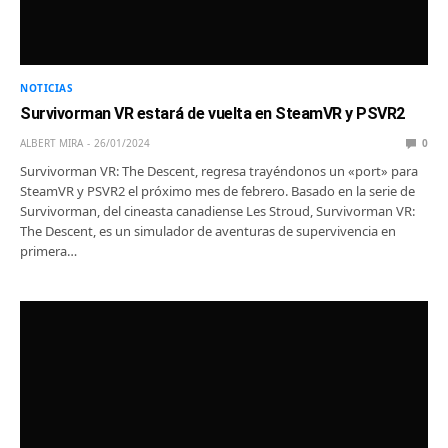
NOTICIAS
Survivorman VR estará de vuelta en SteamVR y PSVR2
ALBERT MIRA
26/01/2024
0
Survivorman VR: The Descent, regresa trayéndonos un «port» para
SteamVR y PSVR2 el próximo mes de febrero. Basado en la serie de
Survivorman, del cineasta canadiense Les Stroud, Survivorman VR:
The Descent, es un simulador de aventuras de supervivencia en
primera…