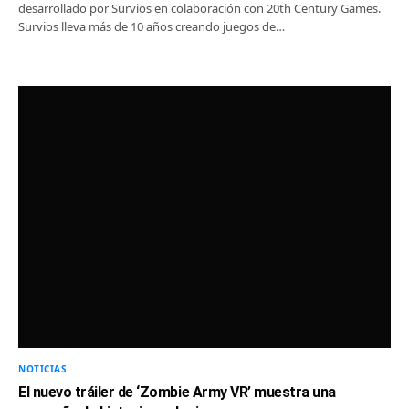
desarrollado por Survios en colaboración con 20th Century Games.
Survios lleva más de 10 años creando juegos de…
NOTICIAS
El nuevo tráiler de ‘Zombie Army VR’ muestra una