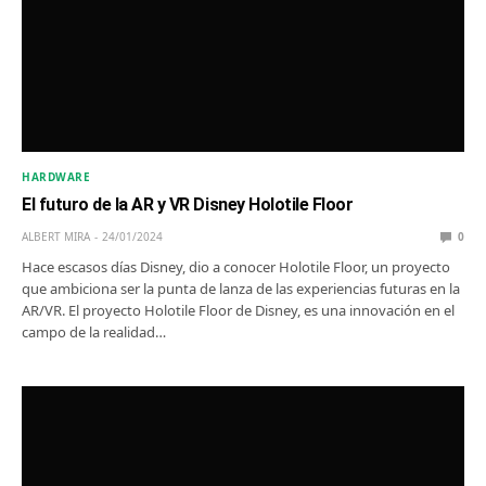
HARDWARE
El futuro de la AR y VR Disney Holotile Floor
ALBERT MIRA
24/01/2024
0
Hace escasos días Disney, dio a conocer Holotile Floor, un proyecto
que ambiciona ser la punta de lanza de las experiencias futuras en la
AR/VR. El proyecto Holotile Floor de Disney, es una innovación en el
campo de la realidad…