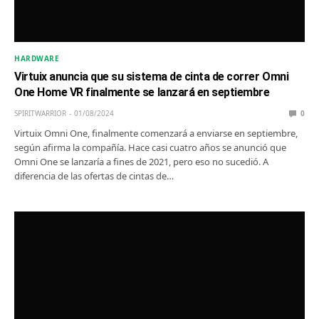
HARDWARE
Virtuix anuncia que su sistema de cinta de correr Omni
One Home VR finalmente se lanzará en septiembre
SPIRITWARRIOR
01/08/2024
0
Virtuix Omni One, finalmente comenzará a enviarse en septiembre,
según afirma la compañía. Hace casi cuatro años se anunció que
Omni One se lanzaría a fines de 2021, pero eso no sucedió. A
diferencia de las ofertas de cintas de…