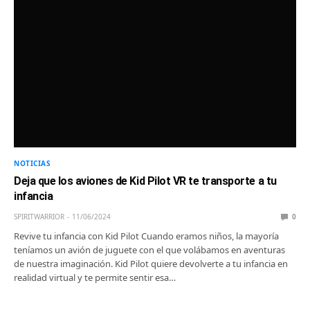
NOTICIAS
Deja que los aviones de Kid Pilot VR te transporte a tu
infancia
SPIRITWARRIOR
11/06/2024
0
Revive tu infancia con Kid Pilot Cuando eramos niños, la mayoría
teníamos un avión de juguete con el que volábamos en aventuras
de nuestra imaginación. Kid Pilot quiere devolverte a tu infancia en
realidad virtual y te permite sentir esa…