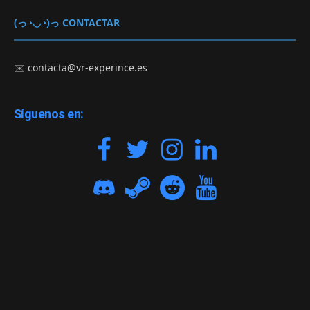
(っ◔◡◔)っ CONTACTAR
✉️
contacta@vr-experince.es
Síguenos en: