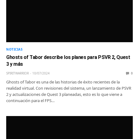
NOTICIAS
Ghosts of Tabor describe los planes para PSVR 2, Quest
3 y más
SPIRITWARRIOR
10/07/2024
0
Ghosts of Tabor es una de las historias de éxito recientes de la
realidad virtual. Con revisiones del sistema, un lanzamiento de PSVR
2 y actualizaciones de Quest 3 planeadas, esto es lo que viene a
continuación para el FPS…