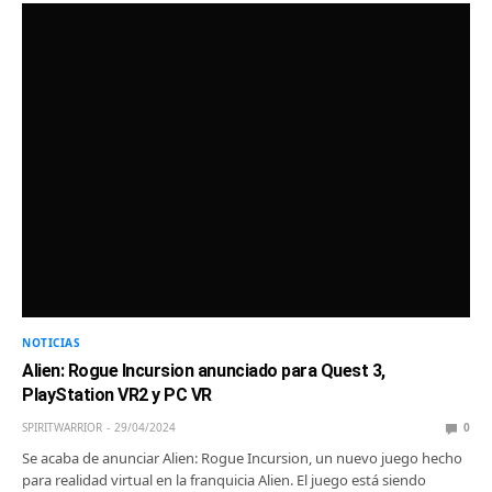
NOTICIAS
Alien: Rogue Incursion anunciado para Quest 3,
PlayStation VR2 y PC VR
SPIRITWARRIOR
29/04/2024
0
Se acaba de anunciar Alien: Rogue Incursion, un nuevo juego hecho
para realidad virtual en la franquicia Alien. El juego está siendo