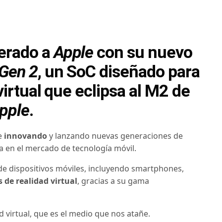
erado a
Apple
con su nuevo
Gen 2
, un SoC diseñado para
virtual que eclipsa al M2 de
pple
.
e
innovando
y lanz
ando nuevas gener
aciones de
a en
el mercado de
tecnología mó
vil.
de disposit
ivos móviles, incl
uyendo smartphones
,
s de realidad
virtual
, gracias
a su gama
ad virtual, que es el medio que nos atañe.