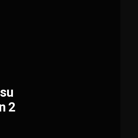
 su
n 2