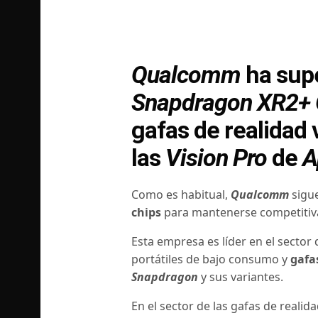
Qualcomm
ha sup
Snapdragon XR2+ 
gafas de realidad 
las
Vision Pro
de
A
Como es habitual
,
Qualcomm
sigu
chips
para mantener
se competitiv
Esta empresa
es líder en el
sector 
portátiles de
bajo consumo
y
gafa
Snapdragon
y sus variant
es.
En el sector de las gafas de realid