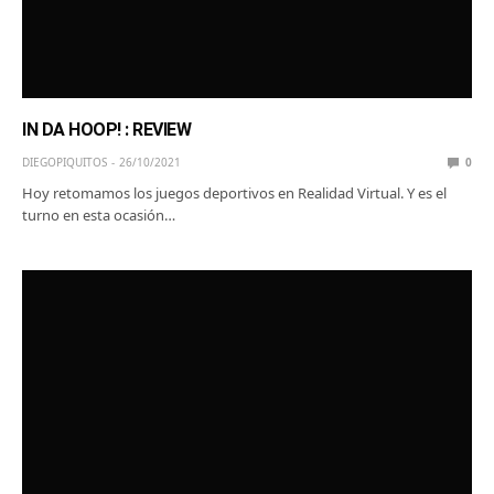
IN DA HOOP! : REVIEW
DIEGOPIQUITOS
26/10/2021
0
Hoy retomamos los juegos deportivos en Realidad Virtual. Y es el
turno en esta ocasión…