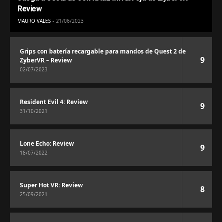
Review
MAURO VALES
21/06/2023
Grips con batería recargable para mandos de Quest 2 de
9
ZyberVR – Review
02/07/2023
Resident Evil 4: Review
9
31/10/2021
Lone Echo: Review
9
18/07/2022
Super Hot VR: Review
8
25/09/2021