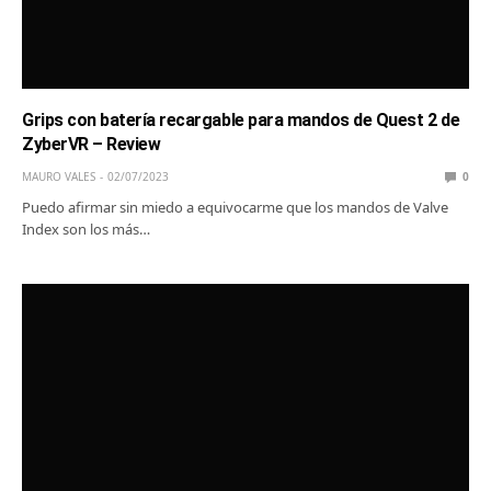
Grips con batería recargable para mandos de Quest 2 de
ZyberVR – Review
MAURO VALES
02/07/2023
0
Puedo afirmar sin miedo a equivocarme que los mandos de Valve
Index son los más…