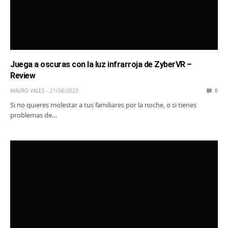
Juega a oscuras con la luz infrarroja de ZyberVR –
Review
MAURO VALES
21/06/2023
0
Si no quieres molestar a tus familiares por la noche, o si tienes
problemas de…