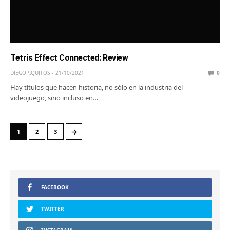
Tetris Effect Connected: Review
DIEGOPIQUITOS
21/10/2021
0
Hay títulos que hacen historia, no sólo en la industria del
videojuego, sino incluso en…
→
1
2
3
FACEBOOK
TWITTER