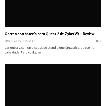
Correa con batería para Quest 2 de ZyberVR – Review
MAURO VALES
13/06/2023
0
Las quest 2 son un dispositivo stand-alone fantástico, de eso no
cabe duda. Pero cualquier…