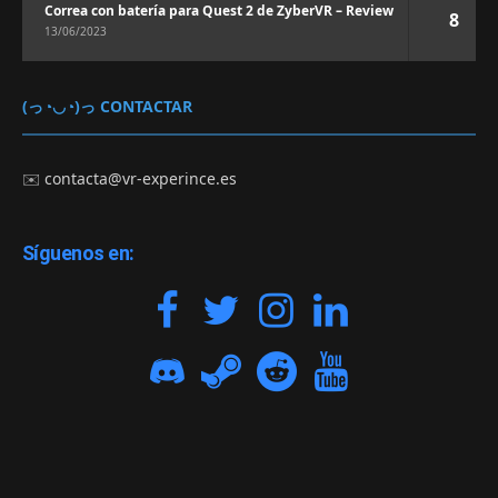
Correa con batería para Quest 2 de ZyberVR – Review
8
13/06/2023
(っ◔◡◔)っ CONTACTAR
✉️
contacta@vr-experince.es
Síguenos en: