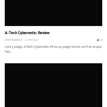
A-Tech Cybernetic: Review
SPIRITWARRIOR
12/09/2022
4
Lore y juego. A-Tech Cybernetic VR es un juego horror sci-fi en el que
has…