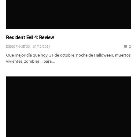
Resident Evil 4: Review
DIEGOPIQUITOS
31/10/2021
2
Que mejor día que hoy, 31 de octubre, noche de Halloween, muertos
vivientes, zombies… para…