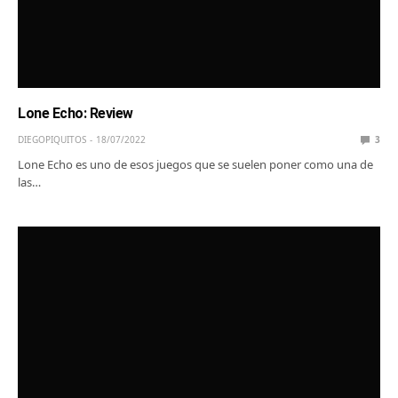
Lone Echo: Review
DIEGOPIQUITOS
18/07/2022
3
Lone Echo es uno de esos juegos que se suelen poner como una de
las…