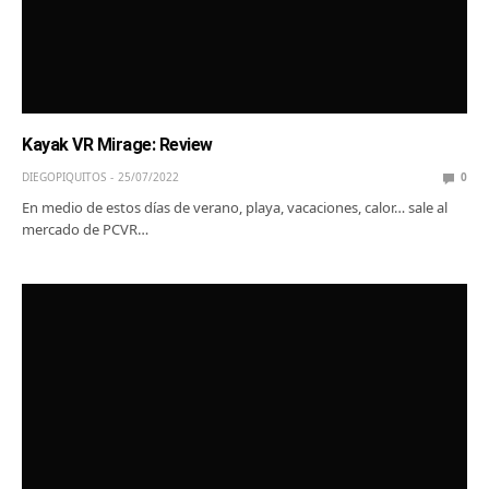
Kayak VR Mirage: Review
DIEGOPIQUITOS
25/07/2022
0
En medio de estos días de verano, playa, vacaciones, calor… sale al
mercado de PCVR…