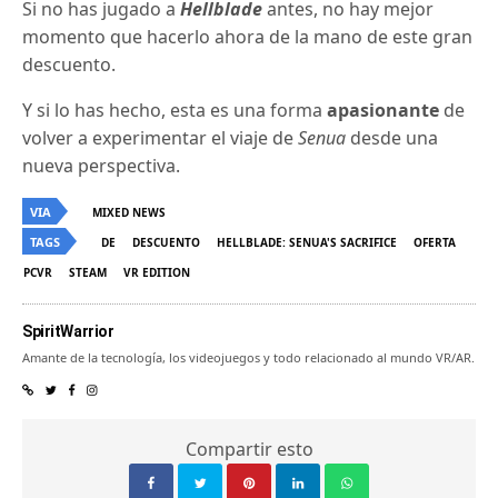
Si no has jugado a
Hellblade
antes, no hay mejor
momento que hacerlo ahora de la mano de este gran
descuento.
Y si lo has hecho, esta es una forma
apasionante
de
volver a experimentar el viaje de
Senua
desde una
nueva perspectiva.
VIA
MIXED NEWS
TAGS
DE
DESCUENTO
HELLBLADE: SENUA'S SACRIFICE
OFERTA
PCVR
STEAM
VR EDITION
SpiritWarrior
Amante de la tecnología, los videojuegos y todo relacionado al mundo VR/AR.
Compartir esto