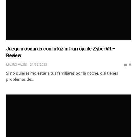
Juega a oscuras con la luz infrarroja de ZyberVR –
Review
MAURO VALES
21/06/2023
0
Si no quieres molestar a tus familiares por la noche, o si tienes
problemas de…