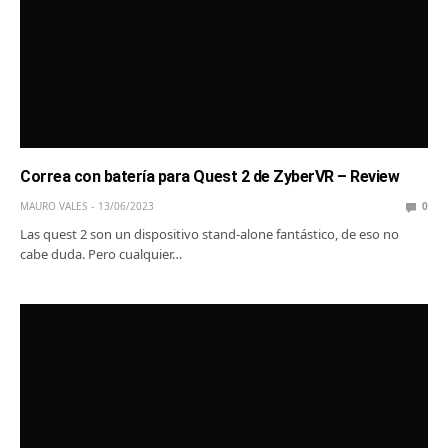
Correa con batería para Quest 2 de ZyberVR – Review
MAURO VALES
13/06/2023
0
Las quest 2 son un dispositivo stand-alone fantástico, de eso no
cabe duda. Pero cualquier…