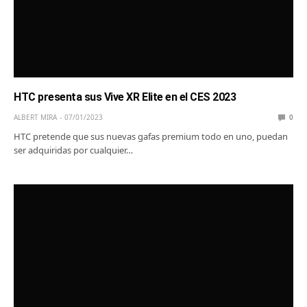
HTC presenta sus Vive XR Elite en el CES 2023
ALBERT MIRA
07/01/2023
0
HTC pretende que sus nuevas gafas premium todo en uno, puedan
ser adquiridas por cualquier…