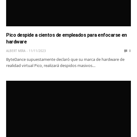
Pico despide a cientos de empleados para enfocarse en
hardware
ALBERT MIRA
11/11/2023
0
ByteDance supuestamente declaró que su marca de hardware de
realidad virtual Pico, realizará despidos masivos…