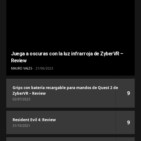
Juega a oscuras con la luz infrarroja de ZyberVR –
Review
MAURO VALES
21/06/2023
Grips con batería recargable para mandos de Quest 2 de
9
ZyberVR – Review
02/07/2023
Resident Evil 4: Review
9
31/10/2021