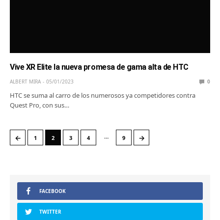
Vive XR Elite la nueva promesa de gama alta de HTC
ALBERT MIRA
05/01/2023
0
HTC se suma al carro de los numerosos ya competidores contra
Quest Pro, con sus…
…
←
→
1
2
3
4
9
FACEBOOK
TWITTER