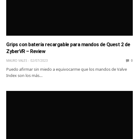
Grips con batería recargable para mandos de Quest 2 de
ZyberVR – Review
MAURO VALES
02/07/2023
0
Puedo afirmar sin miedo a equivocarme que los mandos de Valve
Index son los más…