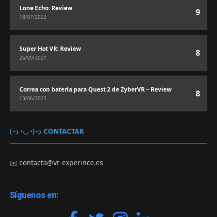
Lone Echo: Review
9
18/07/2022
Super Hot VR: Review
8
25/09/2021
Correa con batería para Quest 2 de ZyberVR – Review
8
13/06/2023
(っ◔◡◔)っ CONTACTAR
✉️
contacta@vr-experince.es
Síguenos en: