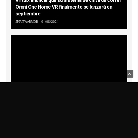
Virtuix anuncia que su sistema de cinta de correr
Omni One Home VR finalmente se lanzará en
septiembre
SPIRITWARRIOR
01/08/2024
Usamos Cookies para recordar sus preferencias.
Haga clic en Aceptar
para confirmar que está de acuerdo
Política de Privacidad
Ghosts of Tabor describe los planes para PSVR
2, Quest 3 y más
SPIRITWARRIOR
10/07/2024
Últimas Noticias