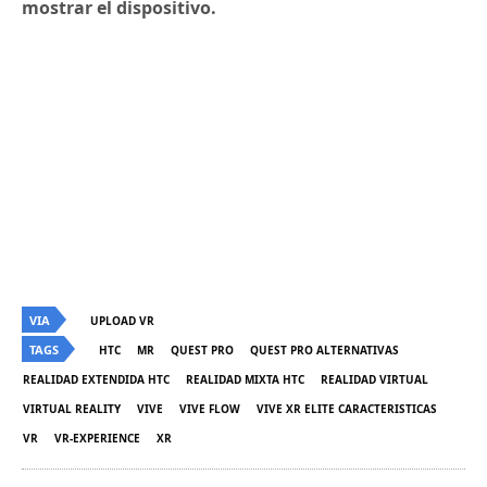
mostrar el dispositivo.
VIA
UPLOAD VR
TAGS
HTC
MR
QUEST PRO
QUEST PRO ALTERNATIVAS
REALIDAD EXTENDIDA HTC
REALIDAD MIXTA HTC
REALIDAD VIRTUAL
VIRTUAL REALITY
VIVE
VIVE FLOW
VIVE XR ELITE CARACTERISTICAS
VR
VR-EXPERIENCE
XR