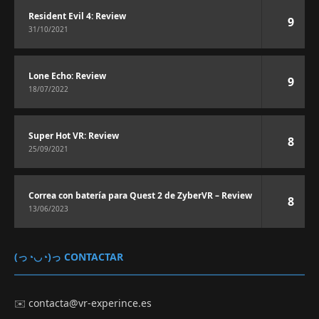
Resident Evil 4: Review
9
31/10/2021
Lone Echo: Review
9
18/07/2022
Super Hot VR: Review
8
25/09/2021
Correa con batería para Quest 2 de ZyberVR – Review
8
13/06/2023
(っ◔◡◔)っ CONTACTAR
✉️
contacta@vr-experince.es