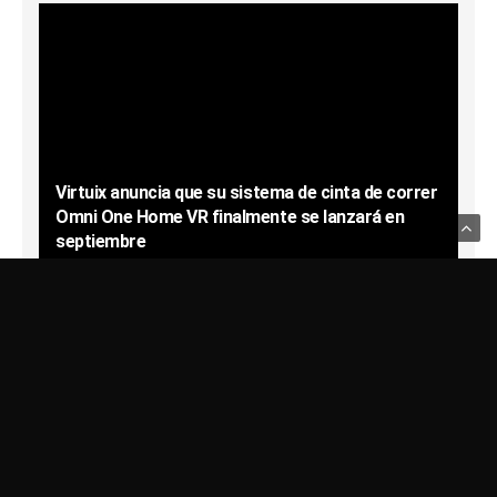
Virtuix anuncia que su sistema de cinta de correr
Omni One Home VR finalmente se lanzará en
septiembre
SPIRITWARRIOR
01/08/2024
Usamos Cookies para recordar sus preferencias.
Haga clic en Aceptar
para confirmar que está de acuerdo
Política de Privacidad