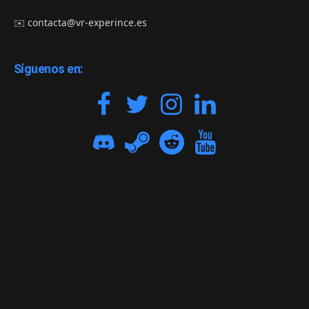
✉️
contacta@vr-experince.es
Síguenos en: