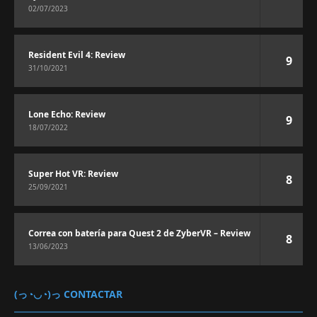
02/07/2023
Resident Evil 4: Review
9
31/10/2021
Lone Echo: Review
9
18/07/2022
Super Hot VR: Review
8
25/09/2021
Correa con batería para Quest 2 de ZyberVR – Review
8
13/06/2023
(っ◔◡◔)っ CONTACTAR