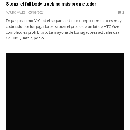
Stonx, el full body tracking más prometedor
MAURO VALES
05/09/2021
2
En juegos como VrChat el seguimiento de cuerpo completo es muy
codiciado por los jugadores, si bien el precio de un kit de HTC Vive
completo es prohibitivo. La mayoría de los jugadores actuales usan
Oculus Quest 2, por lo…