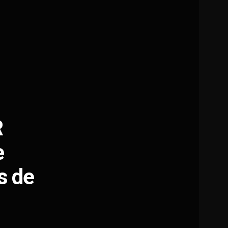
R
e
s de