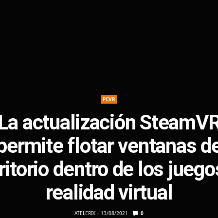
PCVR
La actualización SteamV
permite flotar ventanas d
ritorio dentro de los juego
realidad virtual
ATELERIX
13/08/2021
0