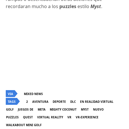
recordaran mucho a los
puzzles
estilo
Myst
.
VIA
MIXED NEWS
TAGS
2
AVENTURA
DEPORTE
DLC
EN REALIDAD VIRTUAL
GOLF
JUEGOS DE
META
MIGHTY COCONUT
MYST
NUEVO
PUZZLES
QUEST
VIRTUAL REALITY
VR
VR-EXPERIENCE
WALKABOUT MINI GOLF