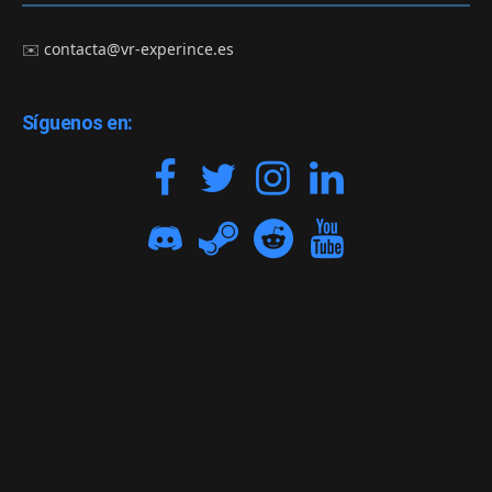
✉️
contacta@vr-experince.es
Síguenos en: