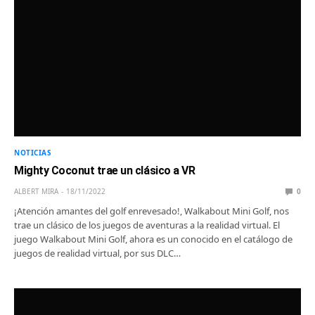
NOTICIAS
Mighty Coconut trae un clásico a VR
ALBERT MIRA
18/11/2022
0
¡Atención amantes del golf enrevesado!, Walkabout Mini Golf, nos
trae un clásico de los juegos de aventuras a la realidad virtual. El
juego Walkabout Mini Golf, ahora es un conocido en el catálogo de
juegos de realidad virtual, por sus DLC…