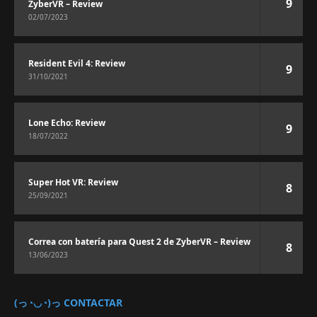
9
ZyberVR – Review
02/07/2023
Resident Evil 4: Review
9
31/10/2021
Lone Echo: Review
9
18/07/2022
Super Hot VR: Review
8
25/09/2021
Correa con batería para Quest 2 de ZyberVR – Review
8
13/06/2023
(っ◔◡◔)っ CONTACTAR