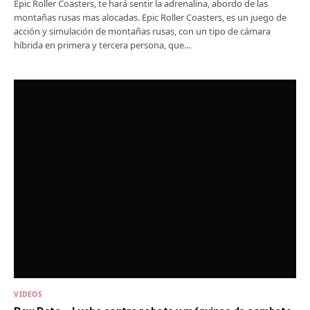
Epic Roller Coasters, te hará sentir la adrenalina, abordo de las
montañas rusas mas alocadas. Epic Roller Coasters, es un juego de
acción y simulación de montañas rusas, con un tipo de cámara
híbrida en primera y tercera persona, que…
VIDEOS