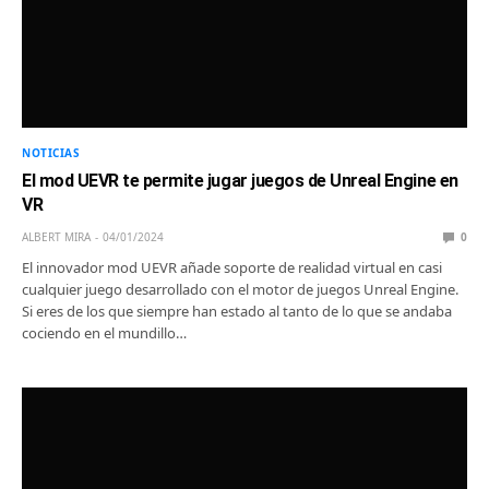
NOTICIAS
El mod UEVR te permite jugar juegos de Unreal Engine en
VR
ALBERT MIRA
04/01/2024
0
El innovador mod UEVR añade soporte de realidad virtual en casi
cualquier juego desarrollado con el motor de juegos Unreal Engine.
Si eres de los que siempre han estado al tanto de lo que se andaba
cociendo en el mundillo…