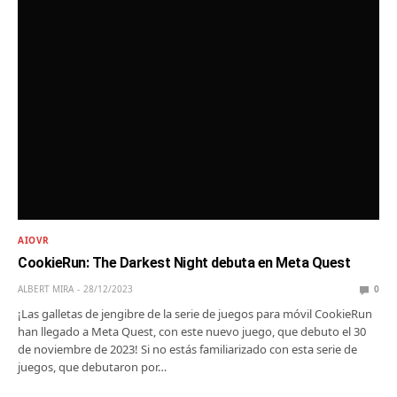
AIOVR
CookieRun: The Darkest Night debuta en Meta Quest
ALBERT MIRA
28/12/2023
0
¡Las galletas de jengibre de la serie de juegos para móvil CookieRun
han llegado a Meta Quest, con este nuevo juego, que debuto el 30
de noviembre de 2023! Si no estás familiarizado con esta serie de
juegos, que debutaron por…