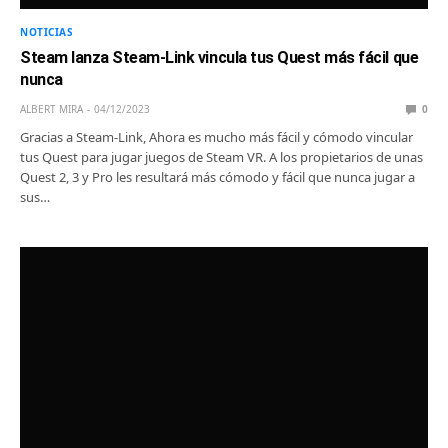
NOTICIAS
Steam lanza Steam-Link vincula tus Quest más fácil que
nunca
ALBERT MIRA
04/12/2023
0
Gracias a Steam-Link, Ahora es mucho más fácil y cómodo vincular
tus Quest para jugar juegos de Steam VR. A los propietarios de unas
Quest 2, 3 y Pro les resultará más cómodo y fácil que nunca jugar a
sus…