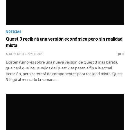
NOTICIAS
Quest 3 recibirá una versión económica pero sin realidad
mixta
ALBERT MIRA
22/11/2023
0
Existen rumores sobre una nueva versión de Quest 3 más barata,
que hará que los usuarios de Quest 2 se pasen alfin a la actual
iteración, pero carecerá de componentes para realidad mixta. Quest
3 llegó al mercado la semana…