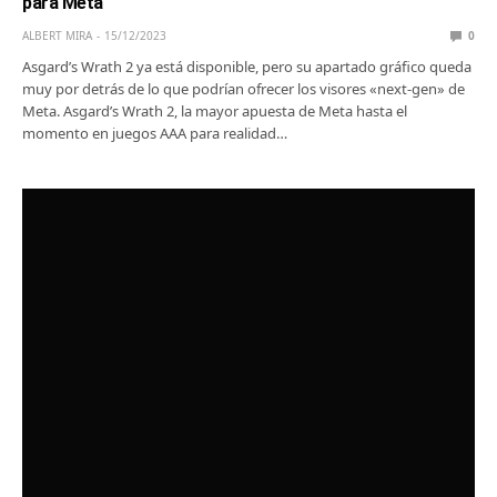
para Meta
ALBERT MIRA
15/12/2023
0
Asgard’s Wrath 2 ya está disponible, pero su apartado gráfico queda
muy por detrás de lo que podrían ofrecer los visores «next-gen» de
Meta. Asgard’s Wrath 2, la mayor apuesta de Meta hasta el
momento en juegos AAA para realidad…