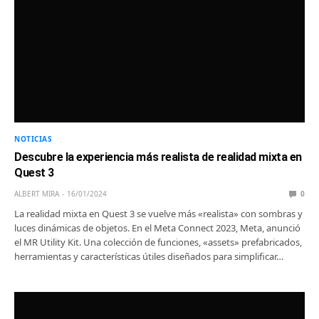
NOTICIAS
Descubre la experiencia más realista de realidad mixta en
Quest 3
ALBERT MIRA
16/01/2024
0
La realidad mixta en Quest 3 se vuelve más «realista» con sombras y
luces dinámicas de objetos. En el Meta Connect 2023, Meta, anunció
el MR Utility Kit. Una colección de funciones, «assets» prefabricados,
herramientas y características útiles diseñados para simplificar…