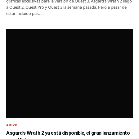
gráficas exclusivas para la versión de Quest 3. Asgard’s Wrath 2 llegó
a Quest 2, Quest Pro y Quest 3 la semana pasada. Pero a pesar de
estar incluido para…
AIOVR
Asgard’s Wrath 2 ya está disponible, el gran lanzamiento