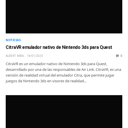
NOTICIAS
CitraVR emulador nativo de Nintendo 3ds para Quest
ALBERT MIRA
18/01/2024
0
CitraVR es un emulador nativo de Nintendo 3ds para Quest,
desarrollado por una de las responsables de Air Link. CitraVR, es una
versión de realidad virtual del emulador Citra, que permite jugar
juegos de Nintendo 3ds en visores de realidad…