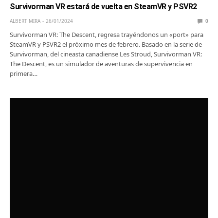
Survivorman VR estará de vuelta en SteamVR y PSVR2
ALBERT MIRA
26/01/2024
0
Survivorman VR: The Descent, regresa trayéndonos un «port» para
SteamVR y PSVR2 el próximo mes de febrero. Basado en la serie de
Survivorman, del cineasta canadiense Les Stroud, Survivorman VR:
The Descent, es un simulador de aventuras de supervivencia en
primera…