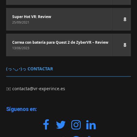
Super Hot VR: Review
8
25/09/2021
Correa con batería para Quest 2 de ZyberVR – Review
8
13/06/2023
(っ◔◡◔)っ CONTACTAR
✉️
contacta@vr-experince.es
Síguenos en: