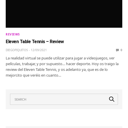
REVIEWS
Eleven Table Tennis – Review
DIEGOPIQUITOS
12/09/2021
0
La realidad virtual se puede utilizar para jugar a videojuegos, ver
películas, trabajar, y por supuesto… hacer deporte. Hoy os traigo la
review del Eleven Table Tennis, y os adelanto ya, que es de lo
mejorcito que veréis en cuanto…