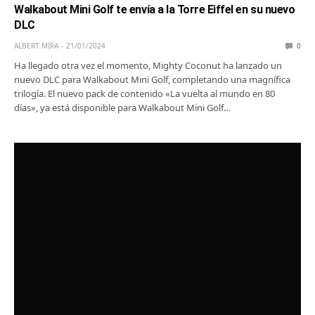
Walkabout Mini Golf te envía a la Torre Eiffel en su nuevo
DLC
ALBERT MIRA
21/01/2024
0
Ha llegado otra vez el momento, Mighty Coconut ha lanzado un
nuevo DLC para Walkabout Mini Golf, completando una magnífica
trilogía. El nuevo pack de contenido «La vuelta al mundo en 80
días», ya está disponible para Walkabout Mini Golf…