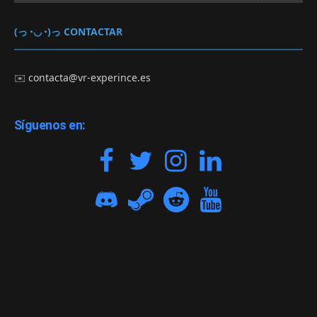
(っ◔◡◔)っ CONTACTAR
✉️
contacta@vr-experince.es
Síguenos en: