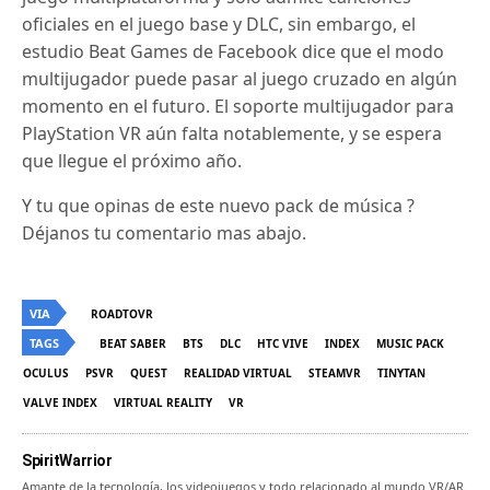
oficiales en el juego base y DLC, sin embargo, el
estudio Beat Games de Facebook dice que el modo
multijugador puede pasar al juego cruzado en algún
momento en el futuro.
El soporte multijugador para
PlayStation VR aún falta notablemente, y se espera
que llegue el próximo año.
Y tu que opinas de este nuevo pack de música ?
Déjanos tu comentario mas abajo.
VIA
ROADTOVR
TAGS
BEAT SABER
BTS
DLC
HTC VIVE
INDEX
MUSIC PACK
OCULUS
PSVR
QUEST
REALIDAD VIRTUAL
STEAMVR
TINYTAN
VALVE INDEX
VIRTUAL REALITY
VR
SpiritWarrior
Amante de la tecnología, los videojuegos y todo relacionado al mundo VR/AR.