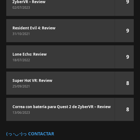
9
ZyberVR – Review
02/07/2023
Resident Evil 4: Review
9
31/10/2021
Lone Echo: Review
9
18/07/2022
Super Hot VR: Review
8
25/09/2021
Correa con batería para Quest 2 de ZyberVR – Review
8
13/06/2023
(っ◔◡◔)っ CONTACTAR