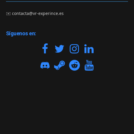
✉️
contacta@vr-experince.es
Síguenos en: