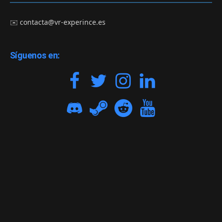
✉️
contacta@vr-experince.es
Síguenos en: