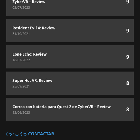
9
ZyberVR – Review
02/07/2023
Resident Evil 4: Review
9
31/10/2021
Lone Echo: Review
9
18/07/2022
Super Hot VR: Review
8
25/09/2021
Correa con batería para Quest 2 de ZyberVR – Review
8
13/06/2023
(っ◔◡◔)っ CONTACTAR