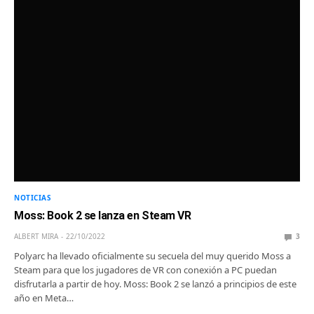
NOTICIAS
Moss: Book 2 se lanza en Steam VR
ALBERT MIRA
22/10/2022
3
Polyarc ha llevado oficialmente su secuela del muy querido Moss a
Steam para que los jugadores de VR con conexión a PC puedan
disfrutarla a partir de hoy. Moss: Book 2 se lanzó a principios de este
año en Meta…