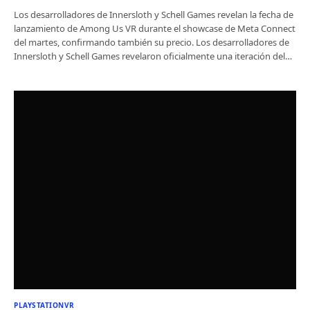
Los desarrolladores de Innersloth y Schell Games revelan la fecha de
lanzamiento de Among Us VR durante el showcase de Meta Connect
del martes, confirmando también su precio. Los desarrolladores de
Innersloth y Schell Games revelaron oficialmente una iteración del…
PLAYSTATIONVR