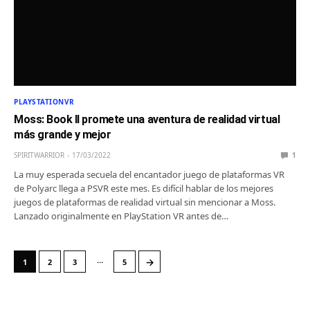
PLAYSTATIONVR
Moss: Book II promete una aventura de realidad virtual
más grande y mejor
SPIRITWARRIOR
17/03/2022
1
La muy esperada secuela del encantador juego de plataformas VR
de Polyarc llega a PSVR este mes. Es difícil hablar de los mejores
juegos de plataformas de realidad virtual sin mencionar a Moss.
Lanzado originalmente en PlayStation VR antes de…
…
→
1
2
3
5