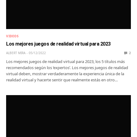
VIDEOS
Los mejores juegos de realidad virtual para 2023
ALBERT MIRA
05/12/2022
2
Los mejores juegos de realidad virtual para 2023, los 5 títulos más
recomendados según los ‘expertos’. Los mejores juegos de realidad
virtual deben, mostrar verdaderamente la experiencia única de la
realidad virtual y hacerte sentir que realmente estás en otro…