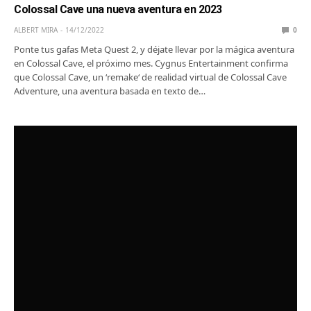
Colossal Cave una nueva aventura en 2023
ALBERT MIRA
14/12/2022
0
Ponte tus gafas Meta Quest 2, y déjate llevar por la mágica aventura
en Colossal Cave, el próximo mes. Cygnus Entertainment confirma
que Colossal Cave, un ‘remake‘ de realidad virtual de Colossal Cave
Adventure, una aventura basada en texto de…