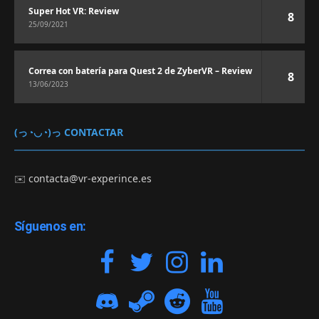
Super Hot VR: Review
8
25/09/2021
Correa con batería para Quest 2 de ZyberVR – Review
8
13/06/2023
(っ◔◡◔)っ CONTACTAR
✉️
contacta@vr-experince.es
Síguenos en: