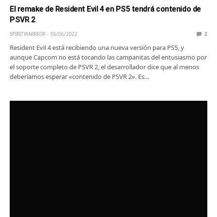
El remake de Resident Evil 4 en PS5 tendrá contenido de
PSVR 2
SPIRITWARRIOR
06/06/2022
2
Resident Evil 4 está recibiendo una nueva versión para PS5, y
aunque Capcom no está tocando las campanitas del entusiasmo por
el soporte completo de PSVR 2, el desarrollador dice que al menos
deberíamos esperar «contenido de PSVR 2». Es…