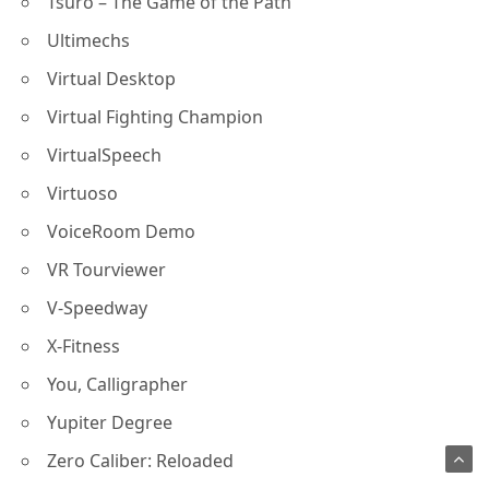
Tsuro – The Game of the Path
Ultimechs
Virtual Desktop
Virtual Fighting Champion
VirtualSpeech
Virtuoso
VoiceRoom Demo
VR Tourviewer
V-Speedway
X-Fitness
You, Calligrapher
Yupiter Degree
Zero Caliber: Reloaded