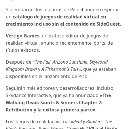
Sin embargo, los usuarios de Pico 4 pueden esperar
un
catálogo de juegos de realidad virtual en
crecimiento incluso sin el contenido de SideQuest.
Vertigo Games
, un exitoso editor de juegos de
realidad virtual, anunció recientemente ‘ports’ de
títulos exitosos.
Después de «
The Fall
,
Arizona Sunshine
,
Skyworld
Kingdom Brawl
y
A Fisherman’s Tale
«, que ya estaban
disponibles en el lanzamiento de Pico.
Seguirán más editores y desarrolladores, incluiso
Skydance Interactive, que ya ha anunciado
«
The
Walking Dead: Saints & Sinners Chapter 2:
Retribution
y la exitosa primera parte»
.
Los juegos de realidad virtual «
Peaky Blinders: The
King’s Ransom
,
Ruins Magus
,
Green Hell
VR
o
el título