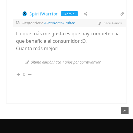
SpiritWarrior
Admin
Responder a
ARandomNumber
hace 4 años
Lo que más me gusta es que hay competencia
que benefícia al consumidor :D.
Cuanta más mejor!
Última ediciónhace 4 años por SpiritWarrior
0
Usamos Cookies para recordar sus preferencias.
Haga clic en Aceptar
para confirmar que está de acuerdo
Política de Privacidad