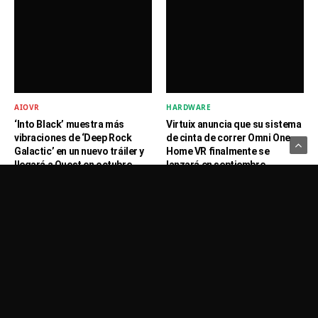
AIOVR
HARDWARE
‘Into Black’ muestra más
Virtuix anuncia que su sistema
vibraciones de ‘Deep Rock
de cinta de correr Omni One
Galactic’ en un nuevo tráiler y
Home VR finalmente se
llegará a Quest en octubre
lanzará en septiembre
Usamos Cookies para recordar sus preferencias.
Haga clic en Aceptar
para confirmar que está de acuerdo
Política de Privacidad
NOTICIAS
NOTICIAS