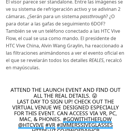
El visor parece ser standalone. Entre las imágenes se
ve su sistema de refrigeración activo y se adivinan 2
cámaras. ¿Serán para un sistema
passthrough
? ¿O
para dotar a las gafas de seguimiento 6DOF?
También se ve un teléfono conectado a las HTC Vive
Flow, el cual se usa como mando. El presidente de
HTC Vive China, Alvin Wang Graylin, ha reaccionado a
las filtraciones animándonos a ver el evento oficial en
el que se revelarán todos los detalles
REALES
, recalcó
en mayúsculas.
ATTEND THE LAUNCH EVENT AND FIND OUT
ALL THE REAL DETAILS. 😜
LAST DAY TO SIGN UP! CHECK OUT THE
VIRTUAL VENUE WE DESIGNED ESPECIALLY
FOR THIS EVENT. CAN ACCESS VIA VR, PC,
MAC, & PHONES.
#GOWITHTHEFLOW
@HTCVIVE
#VR
#IMMERSSIVEGLASSES
HTTPS://T.CO/0WOFIVVHCR