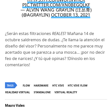
PIC.TWITTER.COM/XN0BEGQLKF
— ALVIN WANG GRAYLIN (汪丛青)
(@AGRAYLIN)
OCTOBER 13, 2021
¿Serán estas filtraciones
REALES
? Mañana 14 de
octubre saldremos de dudas. ¿Te llama la atención el
diseño del visor? Personalmente no me parece muy
acertado que se parezca a una mosca… ¡por no decir
feo de narices! ¿Y tú qué opinas? !Dínoslo en los
comentarios!
TAGS
FLOW
HARDWARE
HTC VIVE
HTC VIVE FLOW
REALIDAD VIRTUAL
STANDALONE
VIRTUAL REALITY
Mauro Vales