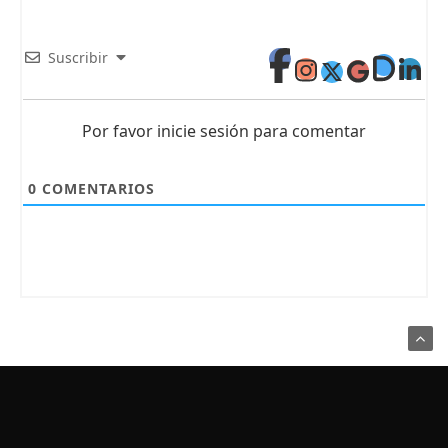
Suscribir
Por favor inicie sesión para comentar
0
COMENTARIOS
Usamos Cookies para recordar sus preferencias.
Haga clic en Aceptar
Sé parte de nuestra comunidad:
para confirmar que está de acuerdo
Política de Privacidad