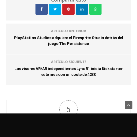
ARTÍCULO ANTERIOR
PlayStation Studios adquiere el Firesprite Studio detrás del
juego The Persistence
ARTÍCULO SIGUIENTE
Los visores VR/AR independientes Lynx R1 inicia Kickstarter
este mes con un coste de 423€
5
Usamos Cookies para recordar sus preferencias.
Haga clic en Aceptar
Puntos de artículo
para confirmar que está de acuerdo
Política de Privacidad