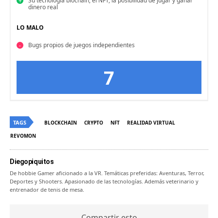
Su tecnología blochain, el NFT, la posibilidad de jugar y ganar
dinero real
LO MALO
Bugs propios de juegos independientes
7
TAGS
BLOCKCHAIN
CRYPTO
NFT
REALIDAD VIRTUAL
REVOMON
Diegopiquitos
De hobbie Gamer aficionado a la VR. Temáticas preferidas: Aventuras, Terror,
Deportes y Shooters. Apasionado de las tecnologías. Además veterinario y
entrenador de tenis de mesa.
Compartir esto