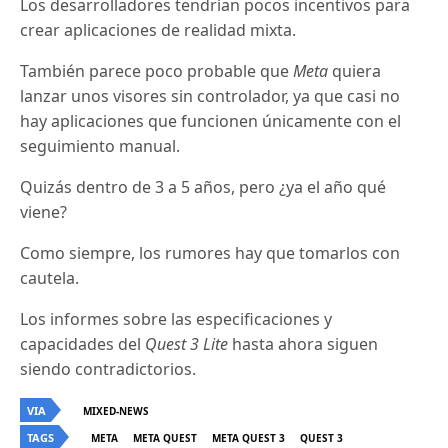
Los desarrolladores tendrían pocos incentivos para
crear aplicaciones de realidad mixta.
También parece poco probable que
Meta
quiera
lanzar unos visores sin controlador, ya que casi no
hay aplicaciones que funcionen únicamente con el
seguimiento manual.
Quizás dentro de 3 a 5 años, pero ¿ya el año qué
viene?
Como siempre, los rumores hay que tomarlos con
cautela.
Los informes sobre las especificaciones y
capacidades del
Quest
3 Lite
hasta ahora siguen
siendo contradictorios.
VIA
MIXED-NEWS
TAGS
META
META QUEST
META QUEST 3
QUEST 3