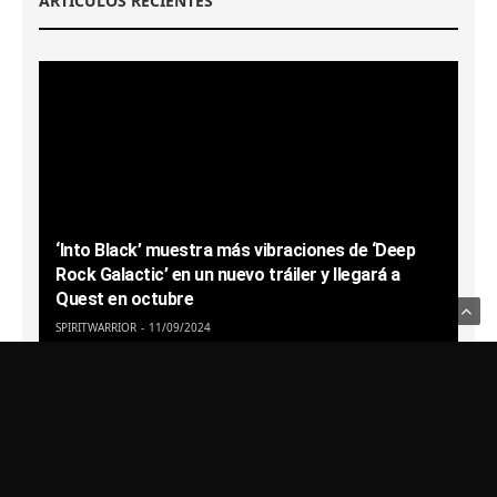
ARTÍCULOS RECIENTES
‘Into Black’ muestra más vibraciones de ‘Deep
Rock Galactic’ en un nuevo tráiler y llegará a
Quest en octubre
SPIRITWARRIOR
11/09/2024
Usamos Cookies para recordar sus preferencias.
Haga clic en Aceptar
para confirmar que está de acuerdo
Política de Privacidad