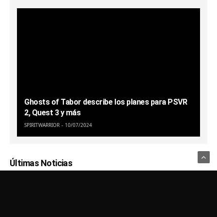
Ghosts of Tabor describe los planes para PSVR
2, Quest 3 y más
SPIRITWARRIOR
10/07/2024
Últimas Noticias
Usamos Cookies para recordar sus preferencias.
Haga clic en Aceptar
para confirmar que está de acuerdo
Política de Privacidad