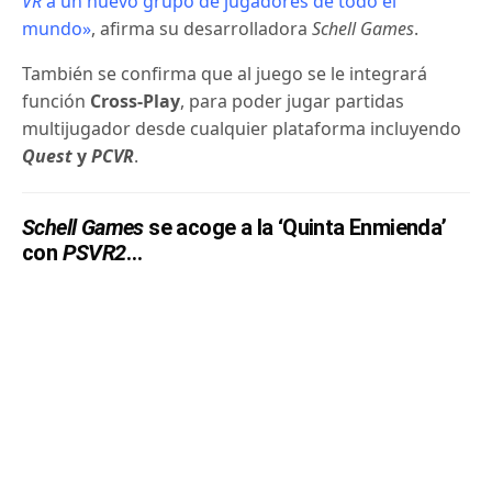
VR
a un nuevo grupo de jugadores de todo el
mundo»
, afirma su desarrolladora
Schell Games
.
También se confirma que al juego se le integrará
función
Cross-Play
, para poder jugar partidas
multijugador desde cualquier plataforma incluyendo
Quest
y
PCVR
.
Schell Games
se acoge a la ‘Quinta Enmienda’
con
PSVR2
…