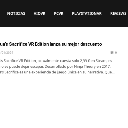
NOTICIAS
AIOVR
PCVR
PLAYSTATIONVR
REVIEWS
ua’s Sacrifice VR Edition lanza su mejor descuento
9/01/2024
0
s Sacrifice VR Edition, actualmente cuesta solo 2,99 € en Steam, es
no se puede dejar escapar. Desarrollado por Ninja Theory en 2017,
’s Sacrifice es una experiencia de juego única en su narrativa. Que…