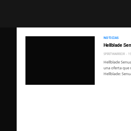
NOTICIAS
Hellblade Sen
SPIRITWARRIOR
1
Hellblade Senua’
una oferta que 
Hellblade: Senua