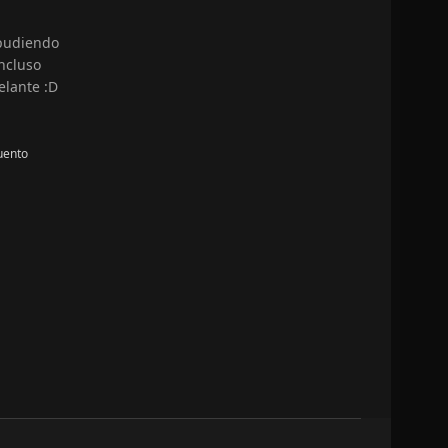
 pudiendo
ncluso
elante :D
uento