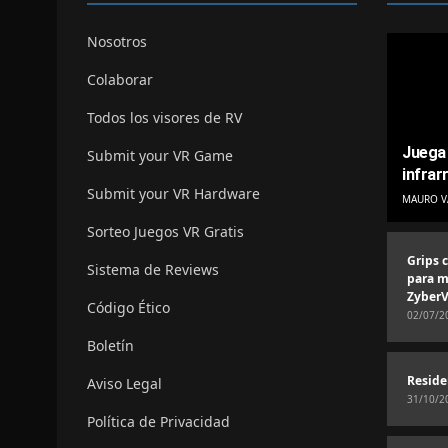
Nosotros
Colaborar
Todos los visores de RV
Juega 
Submit your VR Game
infrar
Submit your VR Hardware
MAURO V
Sorteo Juegos VR Gratis
Grips 
Sistema de Reviews
para m
ZyberV
Código Ético
02/07/2
Boletín
Reside
Aviso Legal
31/10/2
Política de Privacidad