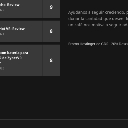
cho: Review
9
022
Ayudanos a seguir creciendo,
donar la cantidad que desee. I
un café nos motiva a seguir ad
Hot VR: Review
8
021
Promo Hostinger de GDR - 20% Desc
 con batería para
2 de ZyberVR –
8
w
023