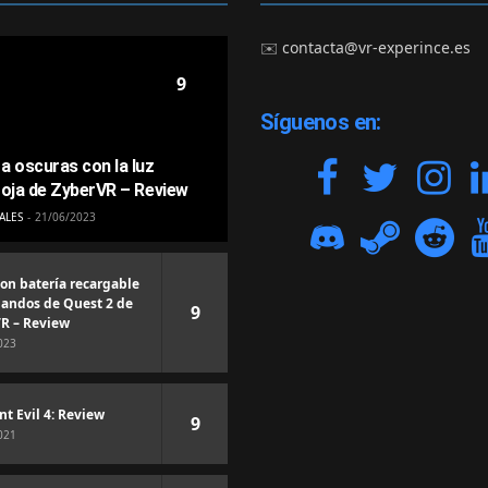
✉️
contacta@vr-experince.es
9
Síguenos en:
a oscuras con la luz
roja de ZyberVR – Review
ALES
21/06/2023
con batería recargable
andos de Quest 2 de
9
R – Review
023
nt Evil 4: Review
9
021