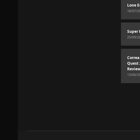
Lone E
18/07/2
Super 
25/09/2
Correa
Quest 
Revie
13/06/2