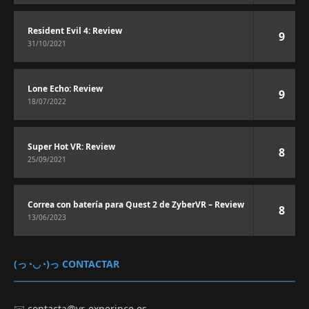
Resident Evil 4: Review
9
31/10/2021
Lone Echo: Review
9
18/07/2022
Super Hot VR: Review
8
25/09/2021
Correa con batería para Quest 2 de ZyberVR – Review
8
13/06/2023
(っ◔◡◔)っ CONTACTAR
✉️
contacta@vr-experince.es