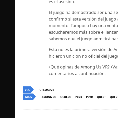
es el asesino.
El juego ha demostrado ser una s
confirmó si esta versión del juego 
momento. Tampoco hay una ventana
escucharemos más sobre el lanza
sabemos que el juego admitirá par
Esta no es la primera versión de A
hicieron un clon no oficial del ju
¿Qué opinas de Among Us VR? ¿Vas
comentarios a continuación!
VIA
UPLOADVR
TAGS
AMONG US
OCULUS
PCVR
PSVR
QUEST
QUEST