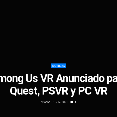
NOTICIAS
mong Us VR Anunciado pa
Quest, PSVR y PC VR
SHAAK4
10/12/2021
1