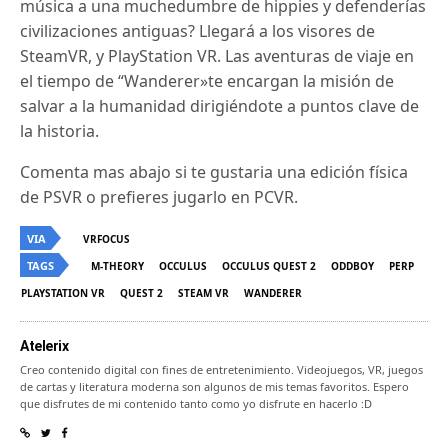
música a una muchedumbre de hippies y defenderías
civilizaciones antiguas? Llegará a los visores de
SteamVR, y PlayStation VR.
Las aventuras de viaje en
el tiempo de “Wanderer»te encargan la misión de
salvar a la humanidad dirigiéndote a puntos clave de
la historia.
Comenta mas abajo si te gustaria una edición física
de PSVR o prefieres jugarlo en PCVR.
VIA
VRFOCUS
TAGS
M-THEORY
OCCULUS
OCCULUS QUEST 2
ODDBOY
PERP
PLAYSTATION VR
QUEST 2
STEAM VR
WANDERER
Atelerix
Creo contenido digital con fines de entretenimiento. Videojuegos, VR, juegos
de cartas y literatura moderna son algunos de mis temas favoritos. Espero
que disfrutes de mi contenido tanto como yo disfrute en hacerlo :D