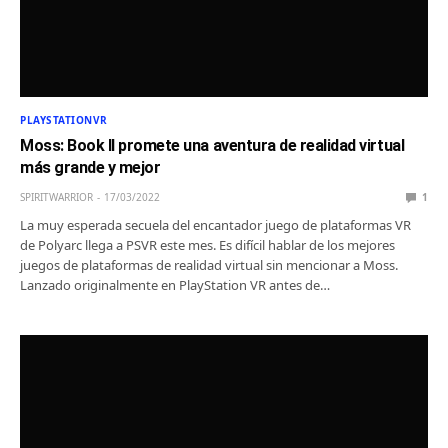
PLAYSTATIONVR
Moss: Book II promete una aventura de realidad virtual
más grande y mejor
SPIRITWARRIOR
17/03/2022
1
La muy esperada secuela del encantador juego de plataformas VR
de Polyarc llega a PSVR este mes. Es difícil hablar de los mejores
juegos de plataformas de realidad virtual sin mencionar a Moss.
Lanzado originalmente en PlayStation VR antes de…