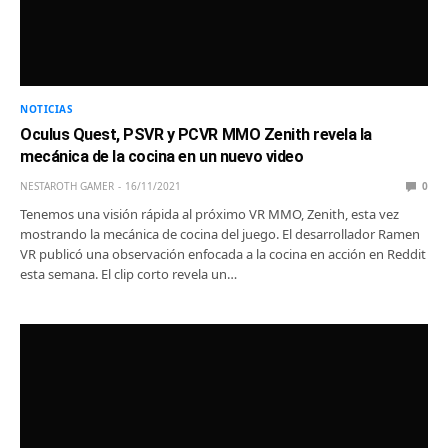
NOTICIAS
Oculus Quest, PSVR y PCVR MMO Zenith revela la
mecánica de la cocina en un nuevo video
NESTAROTH GAMER
16/11/2021
0
Tenemos una visión rápida al próximo VR MMO, Zenith, esta vez
mostrando la mecánica de cocina del juego. El desarrollador Ramen
VR publicó una observación enfocada a la cocina en acción en Reddit
esta semana. El clip corto revela un…