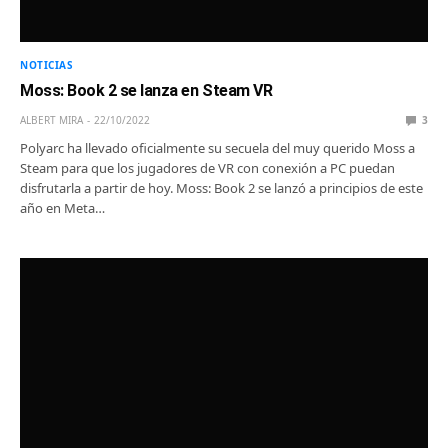
NOTICIAS
Moss: Book 2 se lanza en Steam VR
ALBERT MIRA
22/10/2022
3
Polyarc ha llevado oficialmente su secuela del muy querido Moss a
Steam para que los jugadores de VR con conexión a PC puedan
disfrutarla a partir de hoy. Moss: Book 2 se lanzó a principios de este
año en Meta…