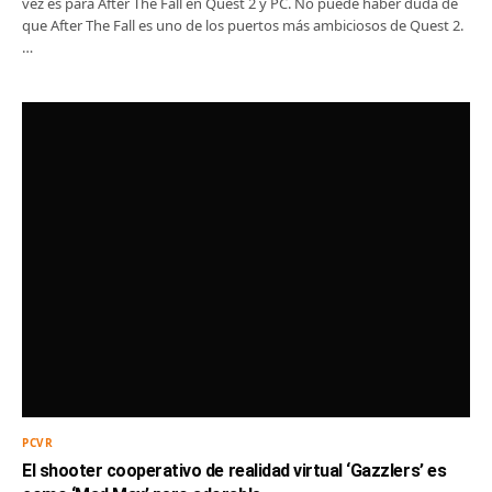
vez es para After The Fall en Quest 2 y PC. No puede haber duda de
que After The Fall es uno de los puertos más ambiciosos de Quest 2.
…
PCVR
El shooter cooperativo de realidad virtual ‘Gazzlers’ es