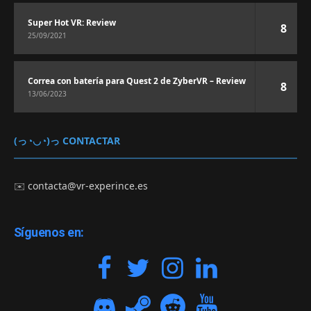
Super Hot VR: Review
8
25/09/2021
Correa con batería para Quest 2 de ZyberVR – Review
8
13/06/2023
(っ◔◡◔)っ CONTACTAR
✉️
contacta@vr-experince.es
Síguenos en: