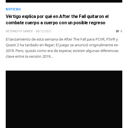
NOTICIAS
Vértigo explica por qué en After the Fall quitaron el
combate cuerpo a cuerpo con un posible regreso
NESTAROTH GAMER
08/12/2021
0
El lanzamiento de esta semana de After The Fall para PCVR, PSVR y
Quest 2 ha tardado en llegar; El juego se anunció originalmente en
2019. Pero, quizás como era de esperar, existen algunas diferencias
clave entre la versión 2019…