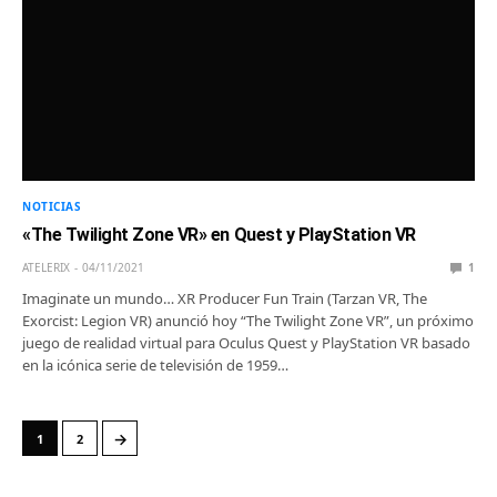
NOTICIAS
«The Twilight Zone VR» en Quest y PlayStation VR
ATELERIX
04/11/2021
1
Imaginate un mundo… XR Producer Fun Train (Tarzan VR, The
Exorcist: Legion VR) anunció hoy “The Twilight Zone VR”, un próximo
juego de realidad virtual para Oculus Quest y PlayStation VR basado
en la icónica serie de televisión de 1959…
→
1
2