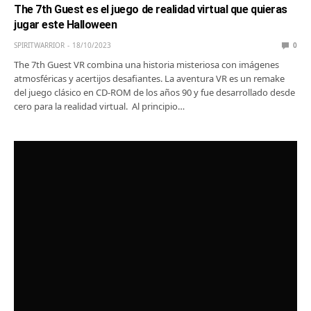
The 7th Guest es el juego de realidad virtual que quieras
jugar este Halloween
SPIRITWARRIOR
18/10/2023
0
The 7th Guest VR combina una historia misteriosa con imágenes
atmosféricas y acertijos desafiantes. La aventura VR es un remake
del juego clásico en CD-ROM de los años 90 y fue desarrollado desde
cero para la realidad virtual. Al principio…