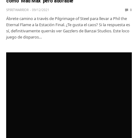
como ‘Mad Max’ pero adorable
SPIRITWARRIOR
09/12/2021
0
Ábrete camino a través de Pilgrimage of Steel para llevar a Phil the
Eternal Flame a la Estación Final. ¿Te gusta el caos? Si la respuesta es
sí, definitivamente querrás ver Gazzlers de Banzai Studios. Este loco
juego de disparos…