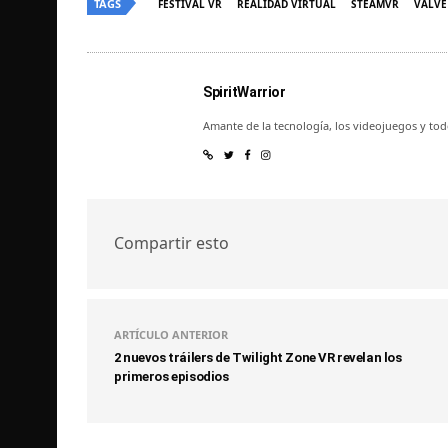
TAGS
FESTIVAL VR
REALIDAD VIRTUAL
STEAMVR
VALVE
SpiritWarrior
Amante de la tecnología, los videojuegos y to
Compartir esto
ARTÍCULO ANTERIOR
2 nuevos tráilers de Twilight Zone VR revelan los
primeros episodios