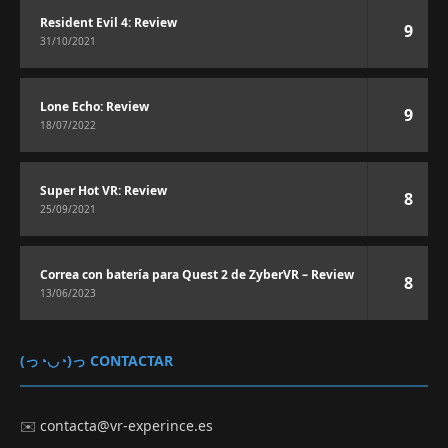
Resident Evil 4: Review
9
31/10/2021
Lone Echo: Review
9
18/07/2022
Super Hot VR: Review
8
25/09/2021
Correa con batería para Quest 2 de ZyberVR – Review
8
13/06/2023
(っ◔◡◔)っ CONTACTAR
✉️
contacta@vr-experince.es