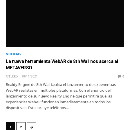
NOTICIAS
La nueva herramienta WebAR de 8th Wall nos acerca al
METAVERSO
ATELERIX
10/11/2021
0
Reality Engine de 8th Wall facilita el lanzamiento de experiencias
WebAR realistas en múltiples plataformas. Con el anuncio del
lanzamiento de su nuevo Reality Engine que permitirá que las
experiencias WebAR funcionen inmediatamente en todos los
dispositivos. Esto incluye teléfonos…
→
1
2