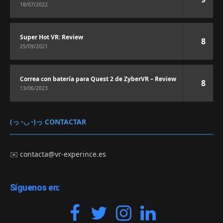
18/07/2022
Super Hot VR: Review
8
25/09/2021
Correa con batería para Quest 2 de ZyberVR – Review
8
13/06/2023
(っ◔◡◔)っ CONTACTAR
✉️
contacta@vr-experince.es
Síguenos en: