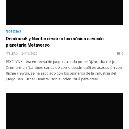
NOTICIAS
Deadmau5 y Niantic desarrollan música a escala
planetaria Metaverso
ATELERIX
24/11/2021
0
PIXELYNX, una empresa de juegos creada por el DJ/productor Joel
Zimmerman (también conocido como deadmau5) en asociación con
Richie Hawtin, se ha asociado con los pioneros de la industria del
juego Ben Turner, Dean Wilson e Inder Phull para crear…