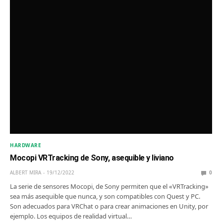
HARDWARE
Mocopi VRTracking de Sony, asequible y liviano
ALBERT MIRA
19/12/2022
0
La serie de sensores Mocopi, de Sony permiten que el «VRTracking»
sea más asequible que nunca, y son compatibles con Quest y PC.
Son adecuados para VRChat o para crear animaciones en Unity, por
ejemplo. Los equipos de realidad virtual…