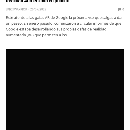
Realidad Aumentada en público
SPIRITWARRIOR
20/07/2022
0
Esté atento a las gafas AR de Google la próxima vez que salgas a dar
un paseo. En enero pasado, comenzaron a circular informes de que
Google estaba desarrollando sus propias gafas de realidad
aumentada (AR) que permiten a los…