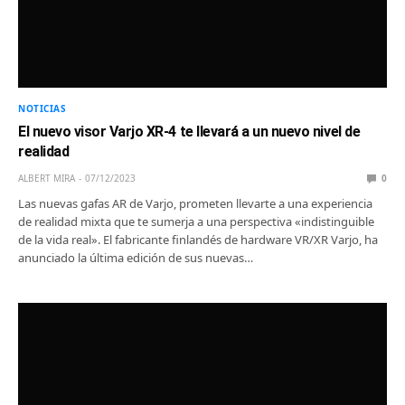
NOTICIAS
El nuevo visor Varjo XR-4 te llevará a un nuevo nivel de
realidad
ALBERT MIRA
07/12/2023
0
Las nuevas gafas AR de Varjo, prometen llevarte a una experiencia
de realidad mixta que te sumerja a una perspectiva «indistinguible
de la vida real». El fabricante finlandés de hardware VR/XR Varjo, ha
anunciado la última edición de sus nuevas…