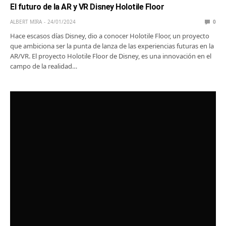
El futuro de la AR y VR Disney Holotile Floor
ALBERT MIRA
24/01/2024
0
Hace escasos días Disney, dio a conocer Holotile Floor, un proyecto
que ambiciona ser la punta de lanza de las experiencias futuras en la
AR/VR. El proyecto Holotile Floor de Disney, es una innovación en el
campo de la realidad…