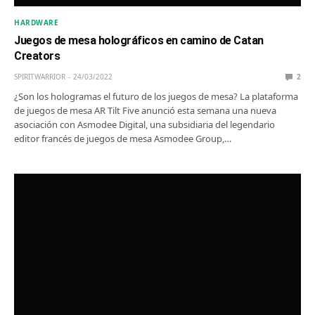
HARDWARE
Juegos de mesa holográficos en camino de Catan
Creators
SPIRITWARRIOR
24/03/2022
2
¿Son los hologramas el futuro de los juegos de mesa? La plataforma
de juegos de mesa AR Tilt Five anunció esta semana una nueva
asociación con Asmodee Digital, una subsidiaria del legendario
editor francés de juegos de mesa Asmodee Group,…