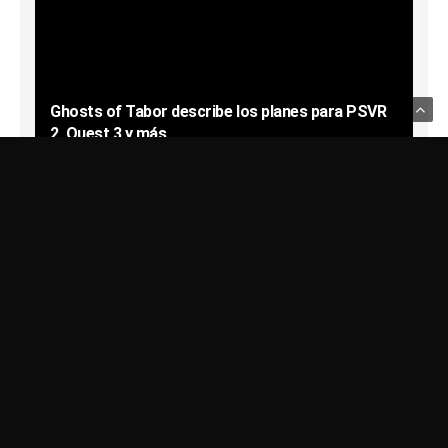
Ghosts of Tabor describe los planes para PSVR
2, Quest 3 y más
Usamos Cookies para recordar sus preferencias.
Haga clic en Aceptar
SPIRITWARRIOR
10/07/2024
para confirmar que está de acuerdo
Política de Privacidad
Últimas Noticias