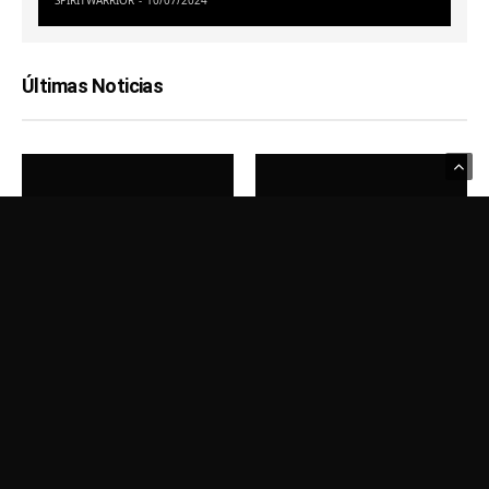
Últimas Noticias
Usamos Cookies para recordar sus preferencias.
Haga clic en Aceptar
para confirmar que está de acuerdo
Política de Privacidad
AIOVR
HARDWARE
‘Into Black’ muestra más
Virtuix anuncia que su sistema
vibraciones de ‘Deep Rock
de cinta de correr Omni One
Galactic’ en un nuevo tráiler y
Home VR finalmente se
llegará a Quest en octubre
lanzará en septiembre