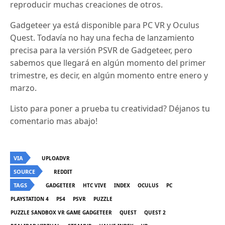
reproducir muchas creaciones de otros.
Gadgeteer ya está disponible para PC VR y Oculus
Quest.
Todavía no hay una fecha de lanzamiento
precisa para la versión PSVR de Gadgeteer, pero
sabemos que llegará en algún momento del primer
trimestre, es decir, en algún momento entre enero y
marzo.
Listo para poner a prueba tu creatividad? Déjanos tu
comentario mas abajo!
VIA
UPLOADVR
SOURCE
REDDIT
TAGS
GADGETEER
HTC VIVE
INDEX
OCULUS
PC
PLAYSTATION 4
PS4
PSVR
PUZZLE
PUZZLE SANDBOX VR GAME GADGETEER
QUEST
QUEST 2