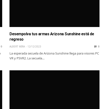
Desempolva tus armas Arizona Sunshine está de
regreso
0
ALBERT MIRA
12/12/2023
0
o
La esperada secuela de Arizona Sunshine llega para visores PC
VR y PSVR2. La secuela…