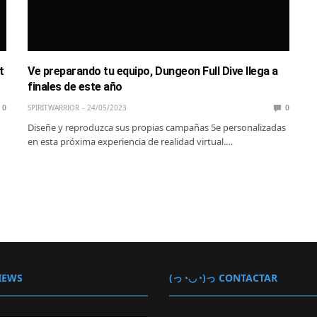
t
Ve preparando tu equipo, Dungeon Full Dive llega a
finales de este año
0
SPIRITWARRIOR
24/05/2023
0
Diseñe y reproduzca sus propias campañas 5e personalizadas
en esta próxima experiencia de realidad virtual.…
IEWS
(っ◔◡◔)っ CONTACTAR