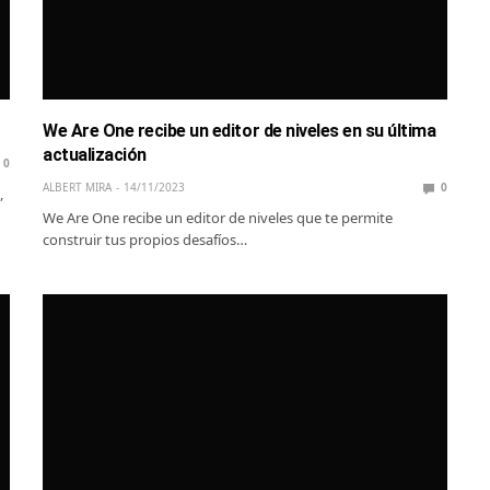
We Are One recibe un editor de niveles en su última
actualización
0
ALBERT MIRA
14/11/2023
0
,
We Are One recibe un editor de niveles que te permite
construir tus propios desafíos…