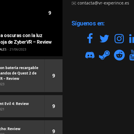
✉️
contacta@vr-experince.es
9
Síguenos en:
a oscuras con la luz
roja de ZyberVR – Review
ALES
21/06/2023
con batería recargable
andos de Quest 2 de
9
R – Review
023
nt Evil 4: Review
9
021
cho: Review
9