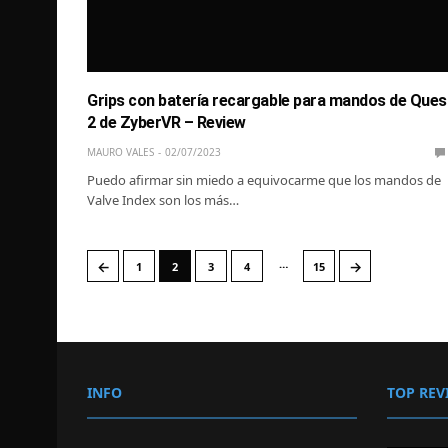
Grips con batería recargable para mandos de Ques
2 de ZyberVR – Review
MAURO VALES
02/07/2023
Puedo afirmar sin miedo a equivocarme que los mandos de
Valve Index son los más…
…
←
→
1
2
3
4
15
INFO
TOP REV