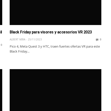
il
Black Friday para visores y accesorios VR 2023
ALBERT MIRA
25/11/2023
0
0
Pico 4, Meta Quest 3 y HTC, traen fuertes ofertas VR para este
Black Friday…