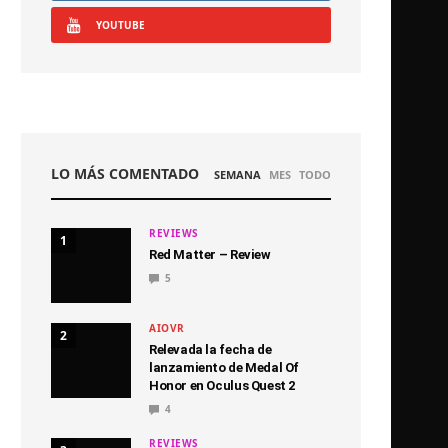
YOUTUBE
LO MÁS COMENTADO
SEMANA
MES
TODO
REVIEWS
1
Red Matter – Review
5
AIOVR
2
Relevada la fecha de
lanzamiento de Medal Of
Honor en Oculus Quest 2
4
REVIEWS