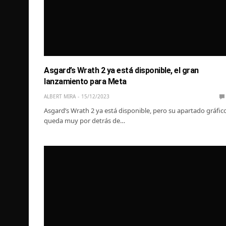
Asgard’s Wrath 2 ya está disponible, el gran
lanzamiento para Meta
ALBERT MIRA
15/12/2023
Asgard’s Wrath 2 ya está disponible, pero su apartado gráfic
queda muy por detrás de…