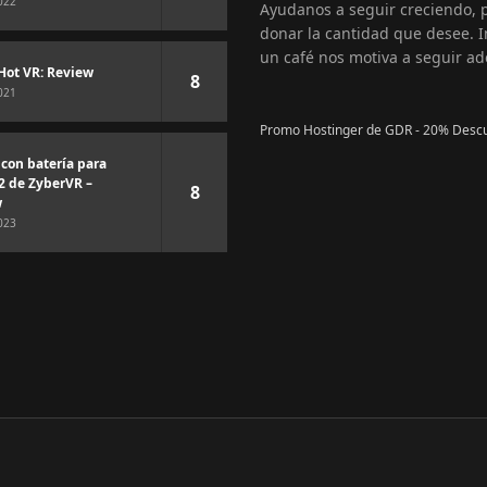
022
Ayudanos a seguir creciendo,
donar la cantidad que desee. I
un café nos motiva a seguir ad
Hot VR: Review
8
021
Promo Hostinger de GDR - 20% Desc
 con batería para
2 de ZyberVR –
8
w
023