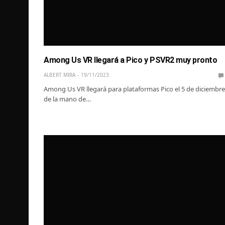
Among Us VR llegará a Pico y PSVR2 muy pronto
ALBERT MIRA
19/11/2023
Among Us VR llegará para plataformas Pico el 5 de diciembre
de la mano de…