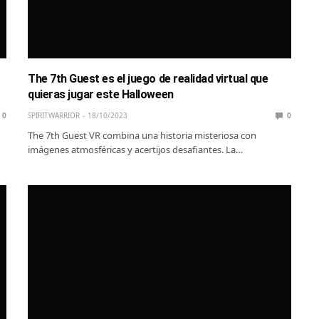
The 7th Guest es el juego de realidad virtual que
quieras jugar este Halloween
0
SPIRITWARRIOR
18/10/2023
0
The 7th Guest VR combina una historia misteriosa con
imágenes atmosféricas y acertijos desafiantes. La…