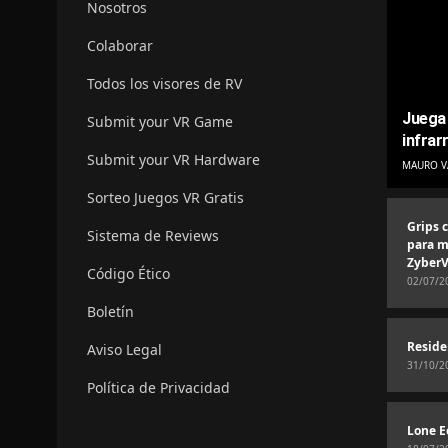
Nosotros
Colaborar
Todos los visores de RV
Juega 
Submit your VR Game
infrar
Submit your VR Hardware
MAURO V
Sorteo Juegos VR Gratis
Grips 
Sistema de Reviews
para m
ZyberV
Código Ético
02/07/2
Boletín
Reside
Aviso Legal
31/10/2
Política de Privacidad
Lone E