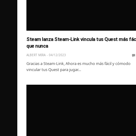
Steam lanza Steam-Link vincula tus Quest más fác
que nunca
ALBERT MIRA
04/12/2023
Gracias a Steam-Link, Ahora es mucho más fácil y cómodo
vincular tus Quest para jugar…