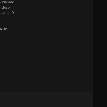
 pudiendo
ncluso
elante :D
uento