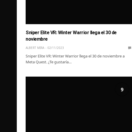
Sniper Elite VR: Winter Warrior llega el 30 de
noviembre
ALBERT MIRA
02/11/2023
Sniper Elite VR: Winter Warrior llega el 30 de noviembre a
Meta Quest. ¿Te gustaría…
9