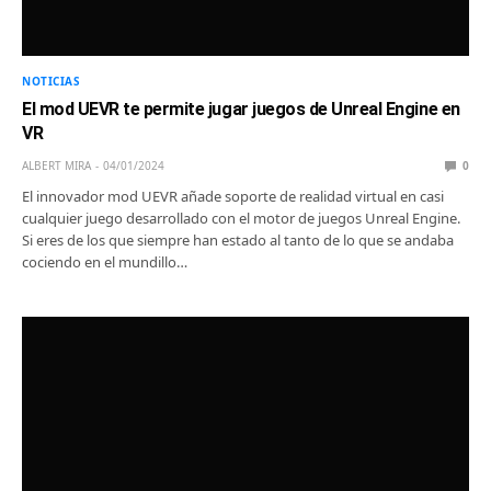
NOTICIAS
El mod UEVR te permite jugar juegos de Unreal Engine en
VR
ALBERT MIRA
04/01/2024
0
El innovador mod UEVR añade soporte de realidad virtual en casi
cualquier juego desarrollado con el motor de juegos Unreal Engine.
Si eres de los que siempre han estado al tanto de lo que se andaba
cociendo en el mundillo…