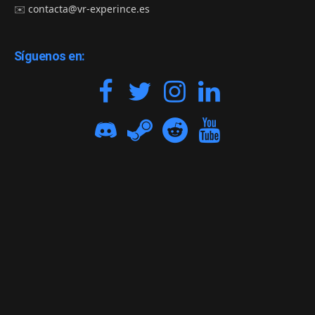
✉️
contacta@vr-experince.es
Síguenos en: