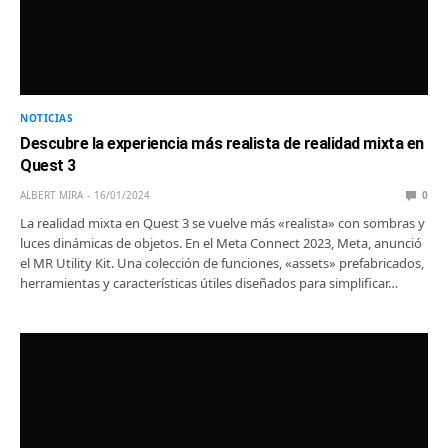
NOTICIAS
Descubre la experiencia más realista de realidad mixta en
Quest 3
ALBERT MIRA
16/01/2024
0
La realidad mixta en Quest 3 se vuelve más «realista» con sombras y
luces dinámicas de objetos. En el Meta Connect 2023, Meta, anunció
el MR Utility Kit. Una colección de funciones, «assets» prefabricados,
herramientas y características útiles diseñados para simplificar…