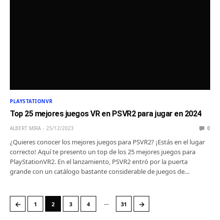
PLAYSTATIONVR
Top 25 mejores juegos VR en PSVR2 para jugar en 2024
ALBERT MIRA
25/12/2023
0
¿Quieres conocer los mejores juegos para PSVR2? ¡Estás en el lugar
correcto! Aquí te presento un top de los 25 mejores juegos para
PlayStationVR2. En el lanzamiento, PSVR2 entró por la puerta
grande con un catálogo bastante considerable de juegos de…
…
←
→
1
2
3
4
31