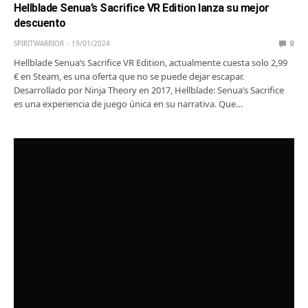
Hellblade Senua’s Sacrifice VR Edition lanza su mejor
descuento
SPIRITWARRIOR
19/01/2024
0
Hellblade Senua’s Sacrifice VR Edition, actualmente cuesta solo 2,99
€ en Steam, es una oferta que no se puede dejar escapar.
Desarrollado por Ninja Theory en 2017, Hellblade: Senua’s Sacrifice
es una experiencia de juego única en su narrativa. Que…