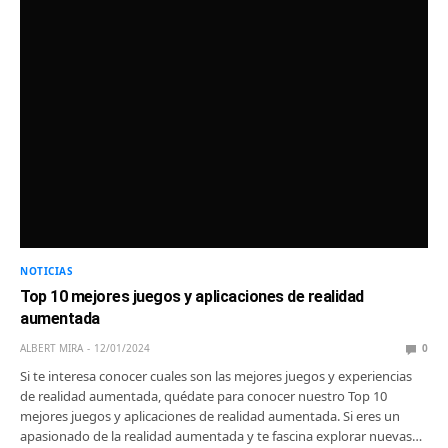
NOTICIAS
Top 10 mejores juegos y aplicaciones de realidad
aumentada
ALBERT MIRA
12/01/2024
0
Si te interesa conocer cuales son las mejores juegos y experiencias
de realidad aumentada, quédate para conocer nuestro Top 10
mejores juegos y aplicaciones de realidad aumentada. Si eres un
apasionado de la realidad aumentada y te fascina explorar nuevas…