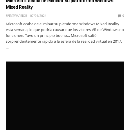
Microsoft acaba de eliminar su plataforma Windows
Mixed Reality
SPIRITWARRIOR
07/01/2024
0
Microsoft acaba de eliminar su plataforma Windows Mixed Reality
esta semana, lo que podría causar que los visores VR de Windows no
funcionen. Tuvo un principio bueno… Microsoft saltó
sorprendentemente rápido a la esfera de la realidad virtual en 2017.
…