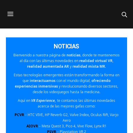
NOTICIAS
Bienvenido a nuestra
página de
noticias
, donde te manten
emos
al día con
las últimas n
ovedades en
realidad
virtual VR
,
realidad
aumentada AR
y
realidad mix
ta MR.
Estas tecn
ologías emerg
entes están transform
ando la forma
en
que
interact
uamos
con el mundo
digital,
ofrec
iendo
experiencias in
mersivas
y rev
olucionando diversos
sectores,
desde
los videojuegos hasta
la medicina.
Aquí en
VR Experience,
te contamos las últimas novedades
acerca de las mejores gafas como:
PCVR
– HTC VIVE, HP Reverb G2, Valve Index, Oculus Rift, Varjo
Aero
AIOVR
– Meta Quest 3, Pico 4, Vive Flow, Lynx R1
PSVR
– Playstation VR 2