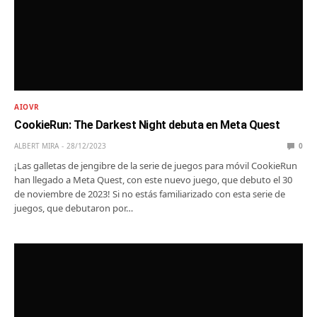
AIOVR
CookieRun: The Darkest Night debuta en Meta Quest
ALBERT MIRA
28/12/2023
0
¡Las galletas de jengibre de la serie de juegos para móvil CookieRun
han llegado a Meta Quest, con este nuevo juego, que debuto el 30
de noviembre de 2023! Si no estás familiarizado con esta serie de
juegos, que debutaron por…