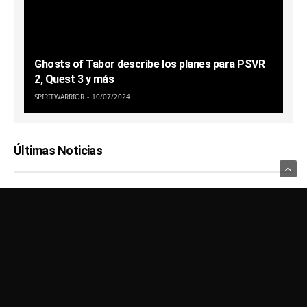
Ghosts of Tabor describe los planes para PSVR
2, Quest 3 y más
SPIRITWARRIOR
10/07/2024
Últimas Noticias
Usamos Cookies para recordar sus preferencias.
Haga clic en Aceptar
para confirmar que está de acuerdo
Política de Privacidad
AIOVR
HARDWARE