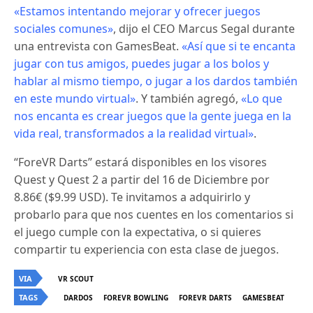
«Estamos intentando mejorar y ofrecer juegos
sociales comunes»
, dijo el CEO Marcus Segal durante
una entrevista con GamesBeat.
«Así que si te encanta
jugar con tus amigos, puedes jugar a los bolos y
hablar al mismo tiempo, o jugar a los dardos también
en este mundo virtual»
. Y también agregó,
«Lo que
nos encanta es crear juegos que la gente juega en la
vida real, transformados a la realidad virtual»
.
“ForeVR Darts” estará disponibles en los visores
Quest y Quest 2 a partir del 16 de Diciembre por
8.86€ ($9.99 USD). Te invitamos a adquirirlo y
probarlo para que nos cuentes en los comentarios si
el juego cumple con la expectativa, o si quieres
compartir tu experiencia con esta clase de juegos.
VIA
VR SCOUT
TAGS
DARDOS
FOREVR BOWLING
FOREVR DARTS
GAMESBEAT