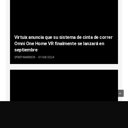
Virtuix anuncia que su sistema de cinta de correr
Omni One Home VR finalmente se lanzará en
septiembre
SPIRITWARRIOR
01/08/2024
Usamos Cookies para recordar sus preferencias.
Haga clic en Aceptar
para confirmar que está de acuerdo
Política de Privacidad
Ghosts of Tabor describe los planes para PSVR