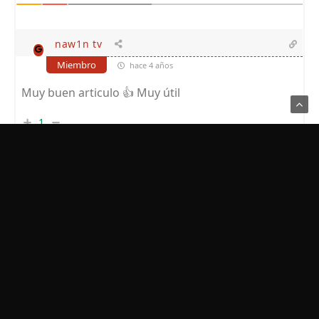
naw1n tv
Miembro
hace 4 años
Muy buen articulo 👍 Muy
ú
til
1
Usamos Cookies para recordar sus preferencias.
Haga clic en Aceptar
para confirmar que está de acuerdo
Política de Privacidad
Alexis Campillo Morales
Miembro
hace 4 años
Me lo recomendo un amigo i merece mucho la
pena, gracias!
1