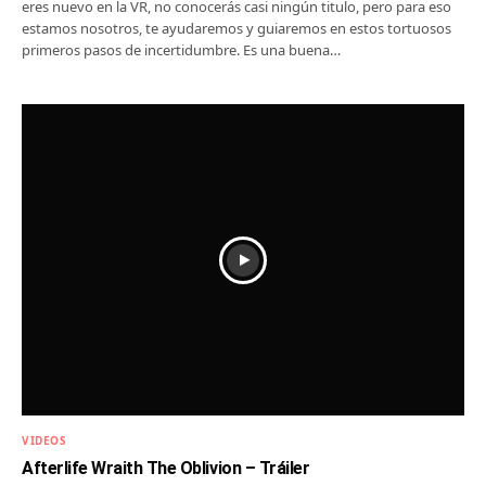
eres nuevo en la VR, no conocerás casi ningún titulo, pero para eso
estamos nosotros, te ayudaremos y guiaremos en estos tortuosos
primeros pasos de incertidumbre. Es una buena…
VIDEOS
Afterlife Wraith The Oblivion – Tráiler