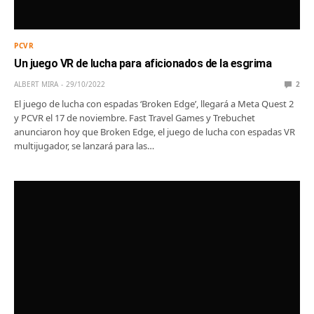
PCVR
Un juego VR de lucha para aficionados de la esgrima
ALBERT MIRA
29/10/2022
2
El juego de lucha con espadas ‘Broken Edge’, llegará a Meta Quest 2
y PCVR el 17 de noviembre. Fast Travel Games y Trebuchet
anunciaron hoy que Broken Edge, el juego de lucha con espadas VR
multijugador, se lanzará para las…