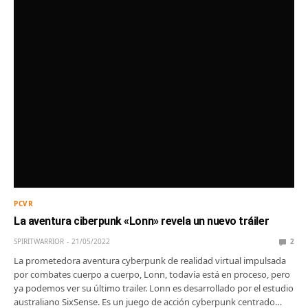
PCVR
La aventura ciberpunk «Lonn» revela un nuevo tráiler
SPIRITWARRIOR
21/05/2022
2
La prometedora aventura cyberpunk de realidad virtual impulsada
por combates cuerpo a cuerpo, Lonn, todavía está en proceso, pero
ya podemos ver su último trailer. Lonn es desarrollado por el estudio
australiano SixSense. Es un juego de acción cyberpunk centrado…