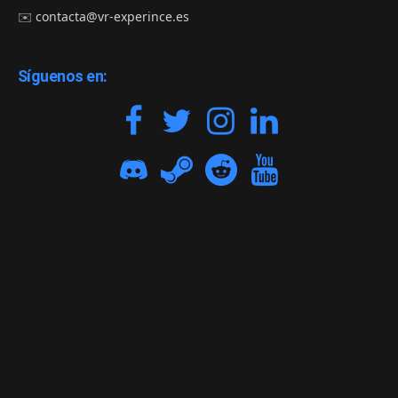
✉️
contacta@vr-experince.es
Síguenos en: