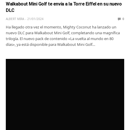
Walkabout Mini Golf te envía a la Torre Eiffel en su nuevo
DLC
ALBERT MIRA
21/01/2024
0
Ha llegado otra vez el momento, Mighty Coconut ha lanzado un
nuevo DLC para Walkabout Mini Golf, completando una magnífica
trilogía. El nuevo pack de contenido «La vuelta al mundo en 80
días», ya está disponible para Walkabout Mini Golf…