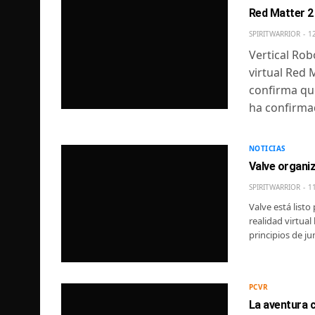
Red Matter 2 
SPIRITWARRIOR
1
Vertical Rob
virtual Red 
confirma que
ha confirma
NOTICIAS
Valve organi
SPIRITWARRIOR
1
Valve está listo
realidad virtua
principios de ju
PCVR
La aventura c