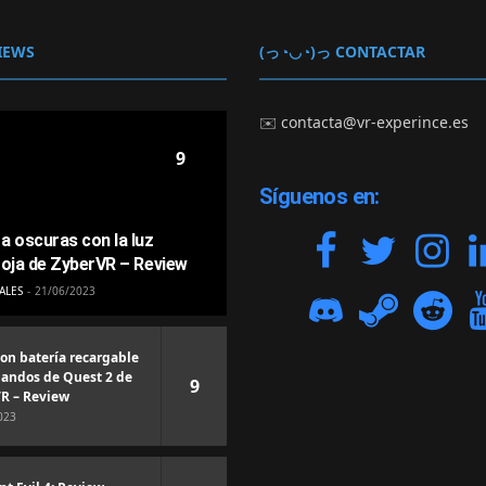
IEWS
(っ◔◡◔)っ CONTACTAR
✉️
contacta@vr-experince.es
9
Síguenos en:
a oscuras con la luz
roja de ZyberVR – Review
ALES
21/06/2023
con batería recargable
andos de Quest 2 de
9
R – Review
023