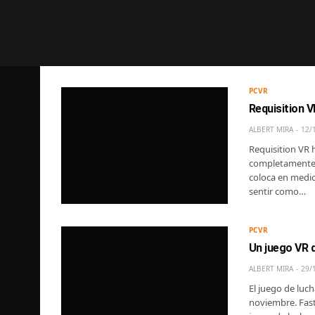
PCVR
Requisition V
ALBERT MIRA
12/
Requisition VR 
completamente 
coloca en medio 
sentir como…
PCVR
Un juego VR d
ALBERT MIRA
29/
El juego de luc
noviembre. Fast