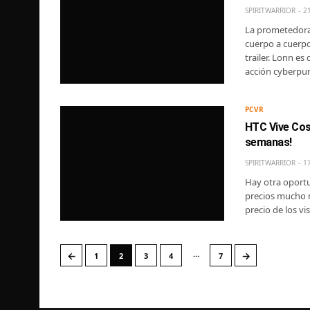
SPIRITWARRIOR
2
La prometedora
cuerpo a cuerpo
trailer. Lonn es
acción cyberpu
PCVR
HTC Vive Cos
semanas!
SPIRITWARRIOR
1
Hay otra oportu
precios mucho m
precio de los v
…
←
→
1
2
3
4
7