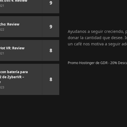
nt Evil 4: Review
9
021
cho: Review
9
022
Ayudanos a seguir creciendo,
donar la cantidad que desee. I
un café nos motiva a seguir ad
Hot VR: Review
8
021
Promo Hostinger de GDR - 20% Desc
 con batería para
2 de ZyberVR –
8
w
023