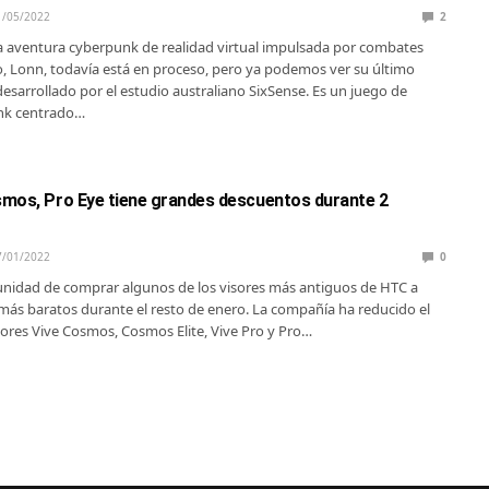
1/05/2022
2
 aventura cyberpunk de realidad virtual impulsada por combates
, Lonn, todavía está en proceso, pero ya podemos ver su último
 desarrollado por el estudio australiano SixSense. Es un juego de
nk centrado…
mos, Pro Eye tiene grandes descuentos durante 2
7/01/2022
0
nidad de comprar algunos de los visores más antiguos de HTC a
ás baratos durante el resto de enero. La compañía ha reducido el
isores Vive Cosmos, Cosmos Elite, Vive Pro y Pro…