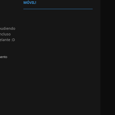
MÓVIL!
 pudiendo
ncluso
elante :D
uento