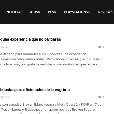
NOTICIAS
AIOVR
PCVR
PLAYSTATIONVR
REVIEWS
R una experiencia que no olvidaras
11/2022
0
ha llegado para brindarles a los jugadores una experiencia
inmersiva como nunca antes. Requisition VR es un juego que te
de la acción, con gráficos realistas y una jugabilidad que te hará
e lucha para aficionados de la esgrima
10/2022
2
ha con espadas ‘Broken Edge’, llegará a Meta Quest 2 y PCVR el 17 de
 Travel Games y Trebuchet anunciaron hoy que Broken Edge, el