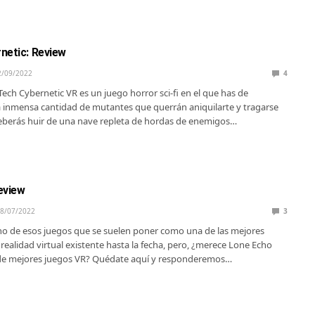
netic: Review
2/09/2022
4
Tech Cybernetic VR es un juego horror sci-fi en el que has de
a inmensa cantidad de mutantes que querrán aniquilarte y tragarse
eberás huir de una nave repleta de hordas de enemigos…
eview
8/07/2022
3
o de esos juegos que se suelen poner como una de las mejores
realidad virtual existente hasta la fecha, pero, ¿merece Lone Echo
p de mejores juegos VR? Quédate aquí y responderemos…