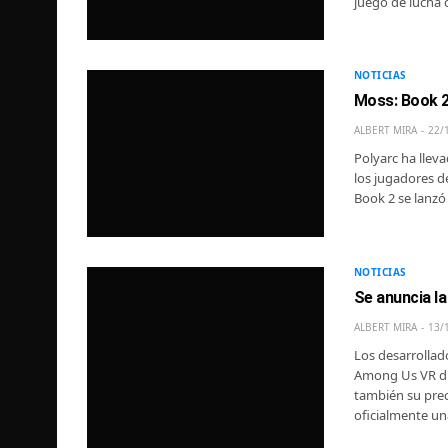
juego de lucha 
NOTICIAS
Moss: Book 2
ALBERT MIRA
22/
Polyarc ha llev
los jugadores d
Book 2 se lanzó
NOTICIAS
Se anuncia l
ALBERT MIRA
13/
Los desarrollad
Among Us VR du
también su prec
oficialmente un