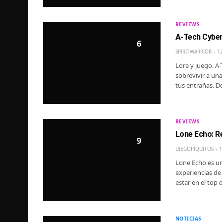
REVIEWS
A-Tech Cyber
6
SPIRITWARRIOR
1
Lore y juego. A-
sobrevivir a un
tus entrañas. D
REVIEWS
Lone Echo: R
9
DIEGOPIQUITOS
1
Lone Echo es un
experiencias de 
estar en el to
NOTICIAS