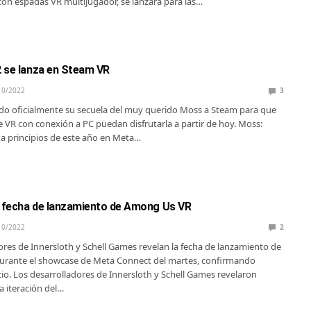
con espadas VR multijugador, se lanzará para las…
 se lanza en Steam VR
10/2022
3
ado oficialmente su secuela del muy querido Moss a Steam para que
e VR con conexión a PC puedan disfrutarla a partir de hoy. Moss:
 a principios de este año en Meta…
a fecha de lanzamiento de Among Us VR
10/2022
2
ores de Innersloth y Schell Games revelan la fecha de lanzamiento de
rante el showcase de Meta Connect del martes, confirmando
io. Los desarrolladores de Innersloth y Schell Games revelaron
a iteración del…