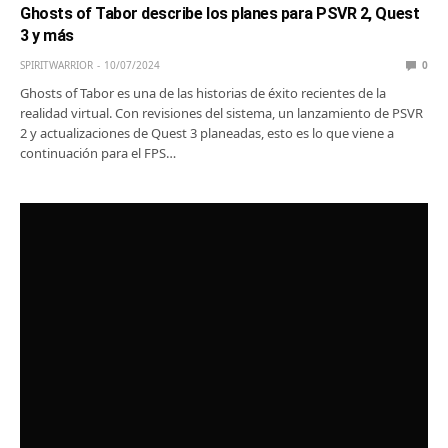
Ghosts of Tabor describe los planes para PSVR 2, Quest
3 y más
SPIRITWARRIOR
10/07/2024
0
Ghosts of Tabor es una de las historias de éxito recientes de la
realidad virtual. Con revisiones del sistema, un lanzamiento de PSVR
2 y actualizaciones de Quest 3 planeadas, esto es lo que viene a
continuación para el FPS…