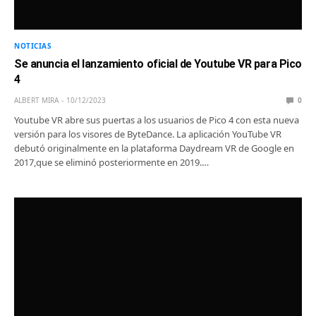
NOTICIAS
Se anuncia el lanzamiento oficial de Youtube VR para Pico
4
ALBERT MIRA
10/12/2023
0
Youtube VR abre sus puertas a los usuarios de Pico 4 con esta nueva
versión para los visores de ByteDance. La aplicación YouTube VR
debutó originalmente en la plataforma Daydream VR de Google en
2017,que se eliminó posteriormente en 2019.…