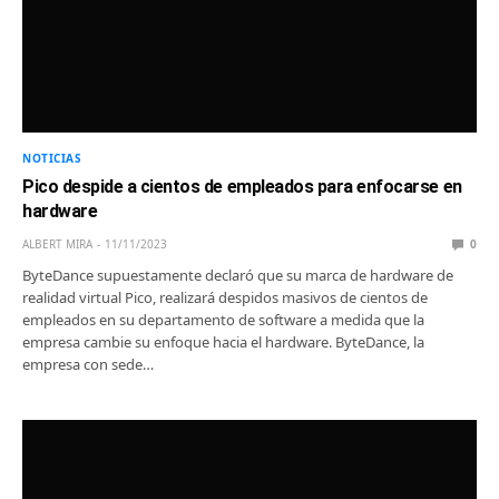
NOTICIAS
Pico despide a cientos de empleados para enfocarse en
hardware
ALBERT MIRA
11/11/2023
0
ByteDance supuestamente declaró que su marca de hardware de
realidad virtual Pico, realizará despidos masivos de cientos de
empleados en su departamento de software a medida que la
empresa cambie su enfoque hacia el hardware. ByteDance, la
empresa con sede…