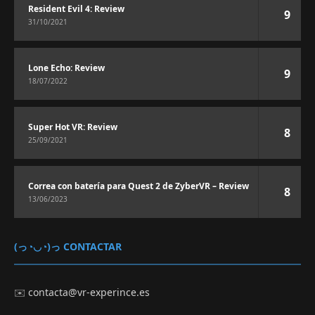
Resident Evil 4: Review
9
31/10/2021
Lone Echo: Review
9
18/07/2022
Super Hot VR: Review
8
25/09/2021
Correa con batería para Quest 2 de ZyberVR – Review
8
13/06/2023
(っ◔◡◔)っ CONTACTAR
✉️
contacta@vr-experince.es