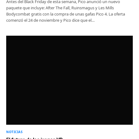
Antes del Black Friday de esta semana, Pico anunció un nuevo
paquete que incluye: After The Fall, Ruinsmagus y Les Mills
Bodycombat gratis con la compra de unas gafas Pico 4. La oferta
comenzó el 24 de noviembre y Pico dice que el…
NOTICIAS