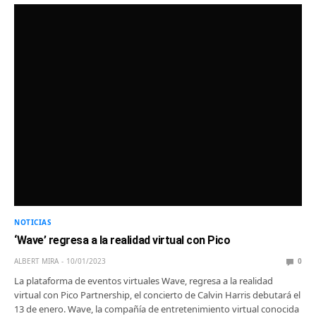
NOTICIAS
‘Wave’ regresa a la realidad virtual con Pico
ALBERT MIRA
10/01/2023
0
La plataforma de eventos virtuales Wave, regresa a la realidad
virtual con Pico Partnership, el concierto de Calvin Harris debutará el
13 de enero. Wave, la compañía de entretenimiento virtual conocida