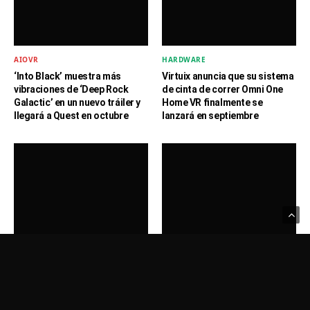
AIOVR
HARDWARE
‘Into Black’ muestra más
Virtuix anuncia que su sistema
vibraciones de ‘Deep Rock
de cinta de correr Omni One
Galactic’ en un nuevo tráiler y
Home VR finalmente se
llegará a Quest en octubre
lanzará en septiembre
Usamos Cookies para recordar sus preferencias.
Haga clic en Aceptar
NOTICIAS
NOTICIAS
para confirmar que está de acuerdo
Política de Privacidad
Ghosts of Tabor describe los
Deja que los aviones de Kid
planes para PSVR 2, Quest 3 y
Pilot VR te transporte a tu
más
infancia