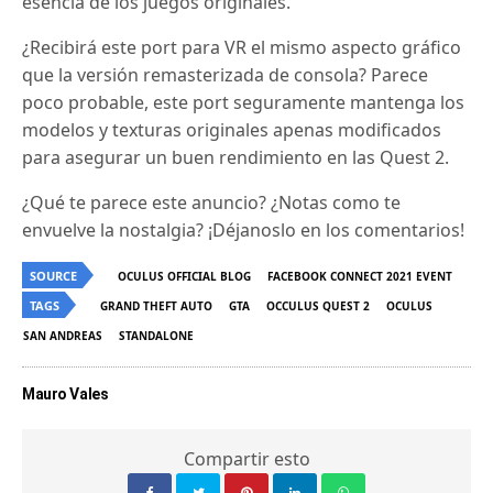
esencia de los juegos originales.
¿Recibirá este port para VR el mismo aspecto gráfico
que la versión remasterizada de consola? Parece
poco probable, este port seguramente mantenga los
modelos y texturas originales apenas modificados
para asegurar un buen rendimiento en las Quest 2.
¿Qué te parece este anuncio? ¿Notas como te
envuelve la nostalgia? ¡Déjanoslo en los comentarios!
SOURCE
OCULUS OFFICIAL BLOG
FACEBOOK CONNECT 2021 EVENT
TAGS
GRAND THEFT AUTO
GTA
OCCULUS QUEST 2
OCULUS
SAN ANDREAS
STANDALONE
Mauro Vales
Compartir esto