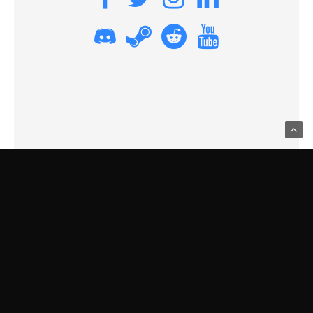
Usamos Cookies para recordar sus preferencias.
Haga clic en Aceptar
para confirmar que está de acuerdo
Política de Privacidad
ARTÍCULOS RECIENTES