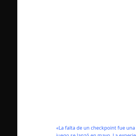
«La falta de un checkpoint fue un
juego se lanzó en mayo. La experi