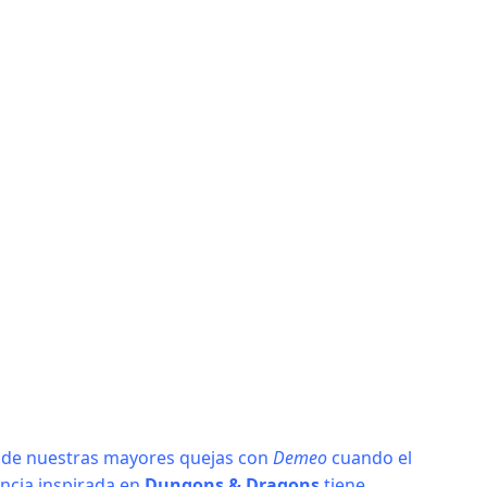
a de nuestras mayores quejas con
Demeo
cuando el
encia inspirada en
Dungons & Dragons
tiene