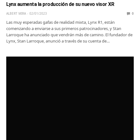
Lynx aumenta la producción de su nuevo visor XR
ALBERT MIRA
02/01/2023
0
Las muy esperadas gafas de realidad mixta, Lynx R1, están
comenzando a enviarse a sus primeros patrocinadores, y Stan
Larroque ha anunciado que vendrán más de camino. El fundador de
Lynx, Stan Larroque, anunció a través de su cuenta de…