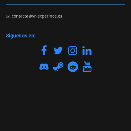
✉️
contacta@vr-experince.es
Síguenos en: