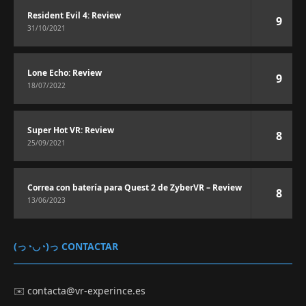
Resident Evil 4: Review
9
31/10/2021
Lone Echo: Review
9
18/07/2022
Super Hot VR: Review
8
25/09/2021
Correa con batería para Quest 2 de ZyberVR – Review
8
13/06/2023
(っ◔◡◔)っ CONTACTAR
✉️
contacta@vr-experince.es