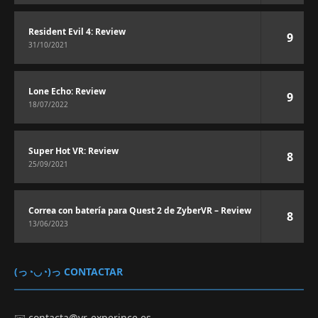
Resident Evil 4: Review
9
31/10/2021
Lone Echo: Review
9
18/07/2022
Super Hot VR: Review
8
25/09/2021
Correa con batería para Quest 2 de ZyberVR – Review
8
13/06/2023
(っ◔◡◔)っ CONTACTAR
✉️
contacta@vr-experince.es